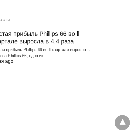
ОСТИ
тая прибыль Phillips 66 во ll
артале выросла в 4,4 раза
ая прибыль Phillips 66 во ll квартале выросла в
раза Phillips 66, одна из…
ня ago