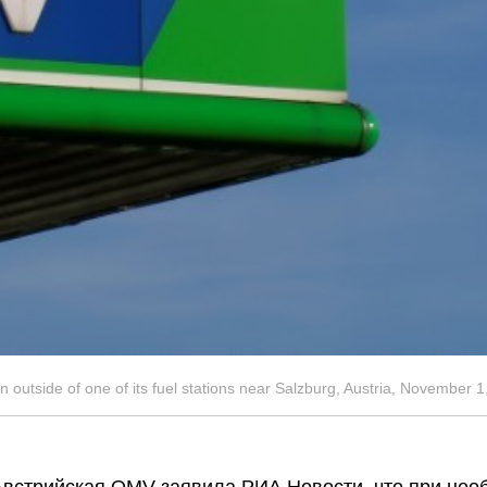
n outside of one of its fuel stations near Salzburg, Austria, Novemb