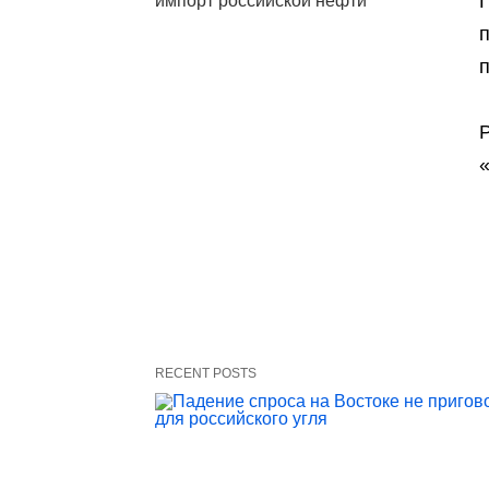
импорт российской нефти
п
Р
«
RECENT POSTS