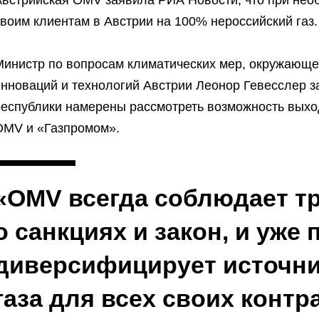
Австрийская OMV заявила РИА Новости, что при нео
воим клиентам в Австрии на 100% нероссийский газ.
Министр по вопросам климатических мер, окружающей
инноваций и технологий Австрии Леонор Гевесслер з
республики намерены рассмотреть возможность выход
OMV и «Газпромом».
«OMV всегда соблюдает т
о санкциях и закон, и уже
диверсифицирует источни
газа для всех своих контр