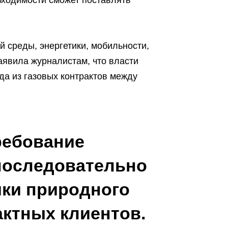
бходимости сможет поставлять
 среды, энергетики, мобильности,
аявила журналистам, что власти
а из газовых контрактов между
ребование
 последовательно
ки природного
актных клиентов.