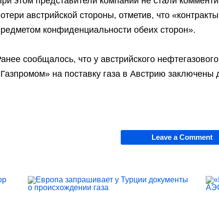
При этом представители компании не стали коммен
отери австрийской стороны, отметив, что «контракт
предметом конфиденциальности обеих сторон».
анее сообщалось, что у австрийского нефтегазовог
Газпромом» на поставку газа в Австрию заключены д
Leave a Comment