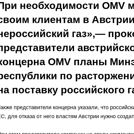
При необходимости OMV м
своим клиентам в Австрии
нероссийский газ»,— про
представители австрийско
концерна OMV планы Мин
республики по расторжен
на поставку российского г
акже представители концерна указали, что российск
С, для отказа от него властям Австрии нужно созда