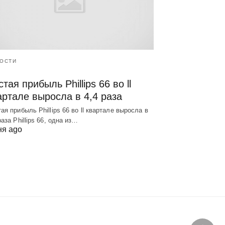
ОСТИ
тая прибыль Phillips 66 во ll
артале выросла в 4,4 раза
ая прибыль Phillips 66 во ll квартале выросла в
раза Phillips 66, одна из…
ня ago