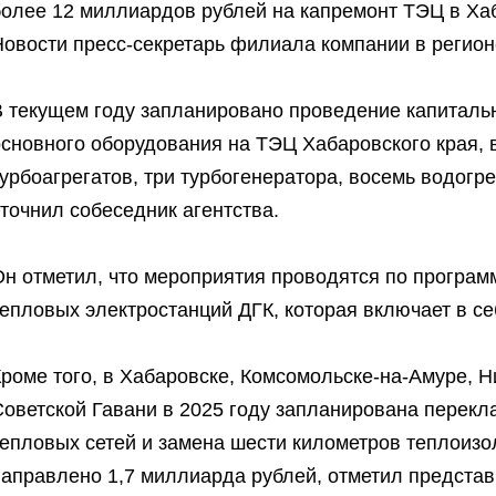
более 12 миллиардов рублей на капремонт ТЭЦ в Ха
Новости пресс-секретарь филиала компании в регио
В текущем году запланировано проведение капиталь
сновного оборудования на ТЭЦ Хабаровского края, 
урбоагрегатов, три турбогенератора, восемь водогр
точнил собеседник агентства.
Он отметил, что мероприятия проводятся по програ
епловых электростанций ДГК, которая включает в се
роме того, в Хабаровске, Комсомольске-на-Амуре, Н
Советской Гавани в 2025 году запланирована перекл
епловых сетей и замена шести километров теплоизол
направлено 1,7 миллиарда рублей, отметил представ