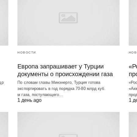
НОВОСТИ
НОВ
Европа запрашивает у Турции
«Р
документы о происхождении газа
пр
др
По словам главы Минэнерго, Турция готова
«Ро
экспортировать в год порядка 70-80 млрд куб.
«Акк
м газа, поступающего…
про
1 день ago
1 д