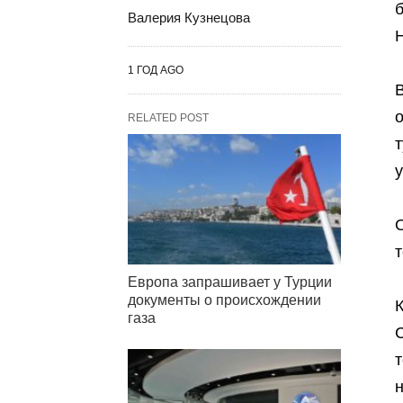
Валерия Кузнецова
1 ГОД AGO
о
RELATED POST
т
у
т
Европа запрашивает у Турции
документы о происхождении
К
газа
т