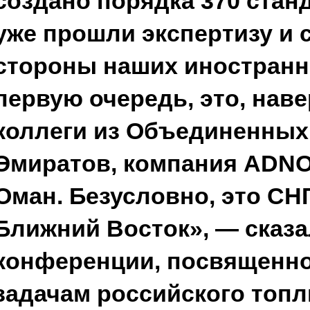
создано порядка 370 станд
уже прошли экспертизу и 
стороны наших иностранн
первую очередь, это, нав
коллеги из Объединенных
Эмиратов, компания ADNO
Оман. Безусловно, это СНГ
Ближний Восток», — сказа
конференции, посвященно
задачам российского топл