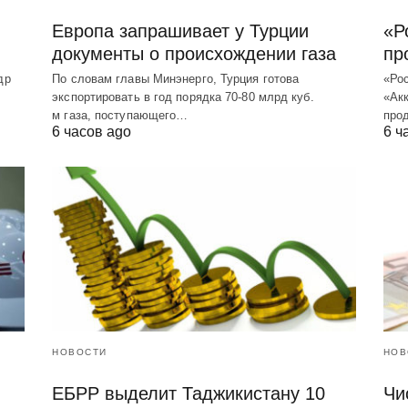
Европа запрашивает у Турции
«Р
документы о происхождении газа
пр
др
По словам главы Минэнерго, Турция готова
«Ро
экспортировать в год порядка 70-80 млрд куб.
«Акк
м газа, поступающего…
про
6 часов ago
6 ч
НОВОСТИ
НОВ
ЕБРР выделит Таджикистану 10
Чис