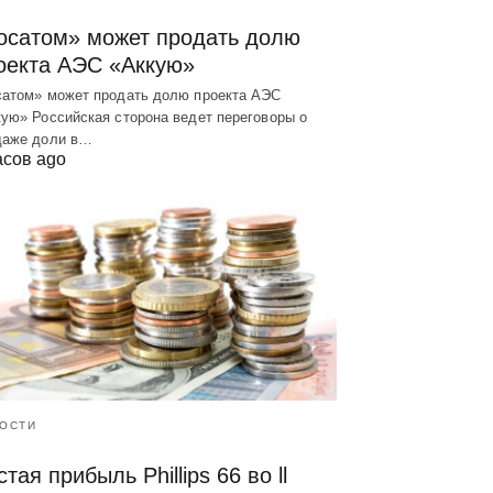
осатом» может продать долю
оекта АЭС «Аккую»
сатом» может продать долю проекта АЭС
ую» Российская сторона ведет переговоры о
даже доли в…
асов ago
ОСТИ
тая прибыль Phillips 66 во ll