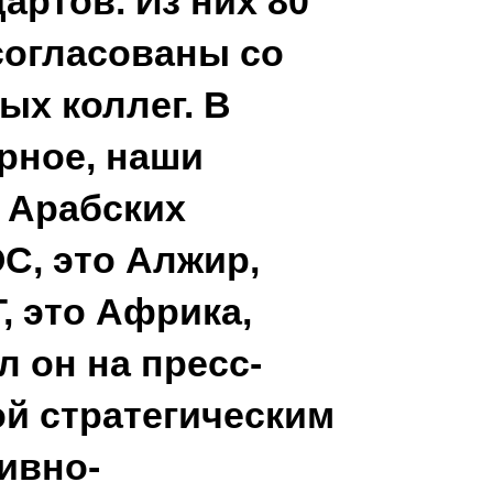
артов. Из них 80
согласованы со
ых коллег. В
ерное, наши
 Арабских
C, это Алжир,
, это Африка,
л он на пресс-
й стратегическим
ивно-