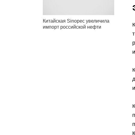
Китайская Sinopec увеличила
импорт российской нефти
р
К
и
К