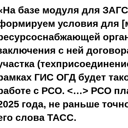
«На базе модуля для ЗАГ
формируем условия для [
ресурсоснабжающей орган
заключения с ней договор
участка (техприсоединение
рамках ГИС ОГД будет так
работе с РСО. <…> РСО п
2025 года, не раньше точн
его слова ТАСС.