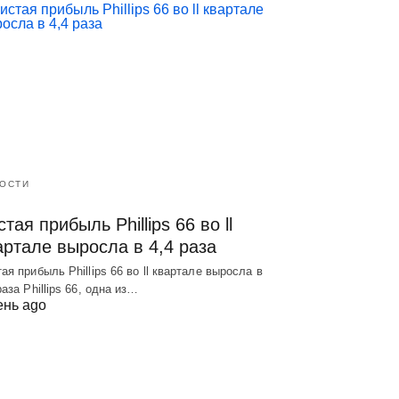
ОСТИ
тая прибыль Phillips 66 во ll
артале выросла в 4,4 раза
ая прибыль Phillips 66 во ll квартале выросла в
раза Phillips 66, одна из…
ень ago