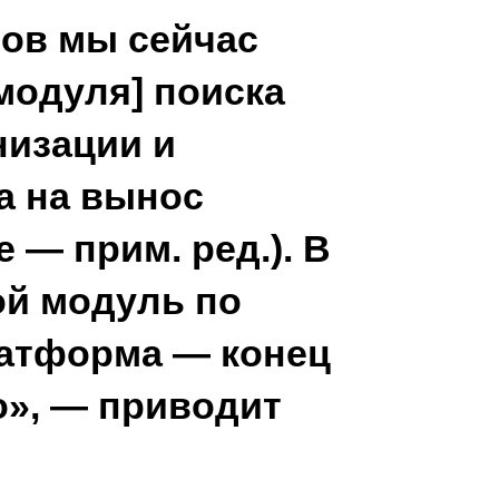
Сов мы сейчас
модуля] поиска
изации и
а на вынос
 — прим. ред.). В
ой модуль по
латформа — конец
о», — приводит