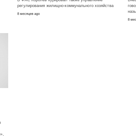
регулирования жилищно-коммунального хозяйства
гово
назы
8 месяцев ago
8 ме
л
»,