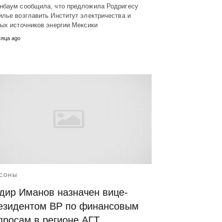
нбаум сообщила, что предложила Родригесу
лье возглавить Институт электричества и
ых источников энергии Мексики
сяца ago
СОНЫ
дир Иманов назначен вице-
езидентом BP по финансовым
просам в регионе АГТ