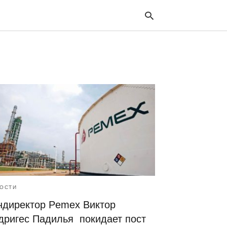
Typ
your
sea
que
and
hit
ente
ОСТИ
ндиректор Pemex Виктор
дригес Падилья покидает пост