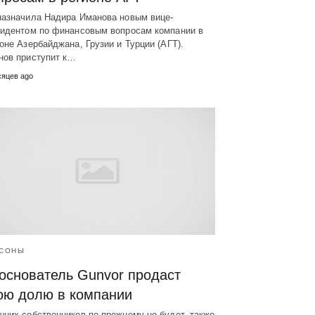
назначила Надира Иманова новым вице-
зидентом по финансовым вопросам компании в
оне Азербайджана, Грузии и Турции (АГТ).
нов приступит к…
сяцев ago
СОНЫ
основатель Gunvor продаст
ою долю в компании
них собственников по-прежнему не будет, также