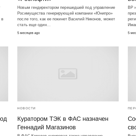
т
Новым гендиректором перешедшей под управление
BP 
Росимущества генерирующей компании «Юнипро»
пре
 в
после того, как ее покинет Василий Никонов, может
реги
стать еще один…
Има
5 месяцев ago
5 ме
НОВОСТИ
ПЕР
год
Куратором ТЭК в ФАС назначен
Со
Геннадий Магазинов
св
В ФАС Королев курировал также управление
Внеш