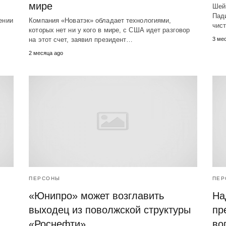
мире
Шей
Пади
ении
Компания «Новатэк» обладает технологиями,
чист
которых нет ни у кого в мире, с США идет разговор
…
на этот счет, заявил президент…
3 ме
2 месяца ago
ПЕРСОНЫ
ПЕР
«Юнипро» может возглавить
На
выходец из поволжской структуры
пр
«Роснефти»
во