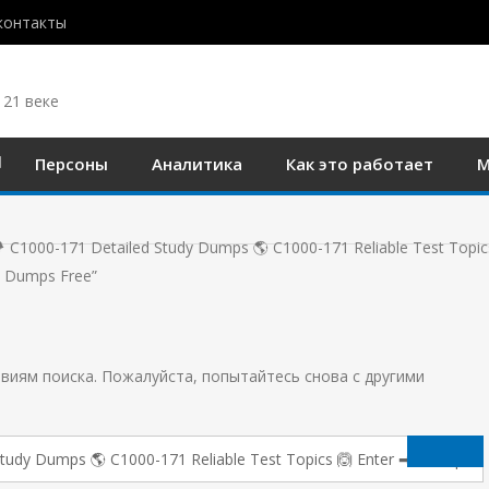
контакты
 21 веке
Персоны
Аналитика
Как это работает
М
 C1000-171 Detailed Study Dumps 🌎 C1000-171 Reliable Test Topics
l Dumps Free”
виям поиска. Пожалуйста, попытайтесь снова с другими
Поиск