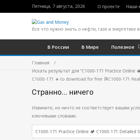
Пятница, 7 августа, 2026
О проекте
Наши 
Все что нужно знать о нефти, газе и энергетике в
В России
В Мире
Полезное
Главная
Искать результат для “C1000-171 Practice Online 🏕
C1000-171 ️☀️ to download for free 🎏C1000-171 Rea
Странно... ничего
Извините, но ничто не соответствует вашим усло
ключевыми словами.
Поиск: