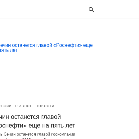
Typ
your
sea
que
and
hit
ente
ОССИИ
ГЛАВНОЕ
НОВОСТИ
чин останется главой
оснефти» еще на пять лет
ь Сечин останется главой госкомпании