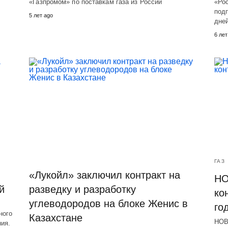
«Газпромом» по поставкам газа из России
«Рос
под
5 лет ago
дне
6 лет
ГАЗ
«Лукойл» заключил контракт на
НО
й
разведку и разработку
ко
углеводородов на блоке Женис в
го
ного
Казахстане
НОВ
ия.