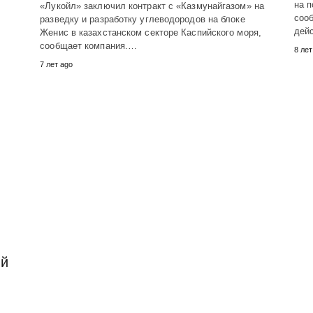
на п
«Лукойл» заключил контракт с «Казмунайгазом» на
соо
разведку и разработку углеводородов на блоке
дей
Женис в казахстанском секторе Каспийского моря,
сообщает компания.…
8 лет
7 лет ago
ый
и