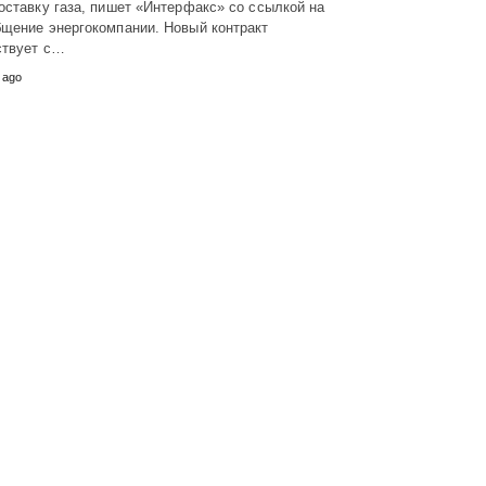
оставку газа, пишет «Интерфакс» со ссылкой на
бщение энергокомпании. Новый контракт
ствует с…
 ago