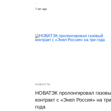
…
7 лет ago
НОВОСТИ
НОВАТЭК пролонгировал газов
контракт с «Энел Россия» на тр
года