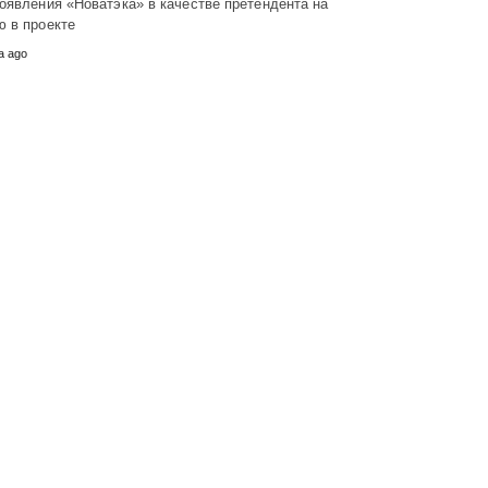
оявления «Новатэка» в качестве претендента на
ю в проекте
а ago