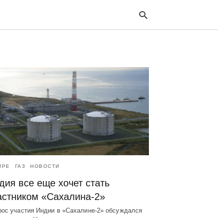
Typ
your
sea
que
and
hit
ente
ИРЕ
ГАЗ
НОВОСТИ
дия все еще хочет стать
астником «Сахалина-2»
рос участия Индии в «Сахалине-2» обсуждался