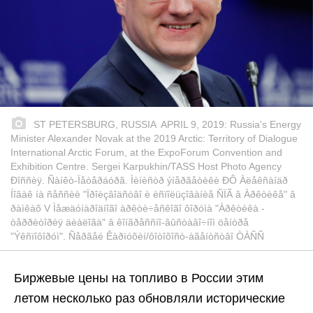
ST PETERSBURG, RUSSIA  APRIL 9, 2019: Russia's Energy
Minister Alexander Novak at the 2019 Arctic: Territory of Dialogue
International Arctic Forum, at the ExpoForum Convention and
Exhibition Centre. Sergei Karpukhin/TASS Host Photo Agency
Ðîññèÿ. Ñàíêò-Ïåòåðáóðã. Ìèíèñòð ýíåðãåòèêè ÐÔ Àëåêñàíäð
Íîâàê íà ñåññèè "Ïðîèçâîäñòâî è èñïîëüçîâàíèå ÑÏÃ â Àðêòèêå" â
ðàìêàõ V Ìåæäóíàðîäíîãî àðêòè÷åñêîãî ôîðóìà "Àðêòèêà -
òåððèòîðèÿ äèàëîãà" â êîíãðåññíî-âûñòàâî÷íîì öåíòðå
"Ýêñïîôîðóì". Ñåðãåé Êàðïóõèí/ôîòîõîñò-àãåíòñòâî ÒÀÑÑ
Биржевые цены на топливо в России этим
летом несколько раз обновляли исторические