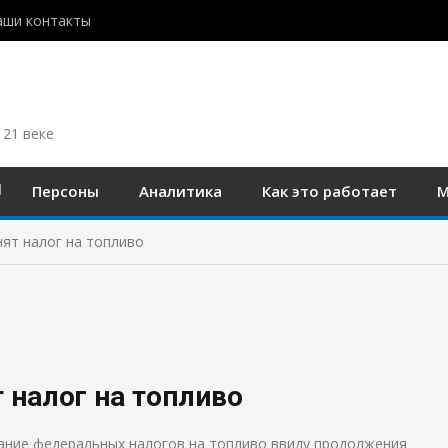
аши контакты
 21 веке
Персоны
Аналитика
Как это работает
М
ят налог на топливо
 налог на топливо
ание федеральных налогов на топливо ввиду продолжения