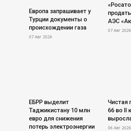
«Росат
Европа запрашивает у
продать
Турции документы о
АЭС «А
происхождении газа
07 Авг 2026
07 Авг 2026
ЕБРР выделит
Чистая п
Таджикистану 10 млн
66 во ll
евро для снижения
выросла
потерь электроэнергии
06 Авг 2026