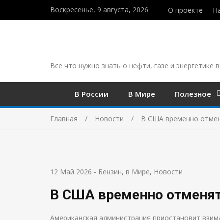
Воскресенье, 9 августа, 2026
О проекте
Н
Все что нужно знать о нефти, газе и энергетике в
В России
В Мире
Полезное
Главная
Новости
В США временно отмен
12 Май 2026
-
Бензин
,
в Мире
,
Новости
В США временно отменят
Американская администрация приостановит взим