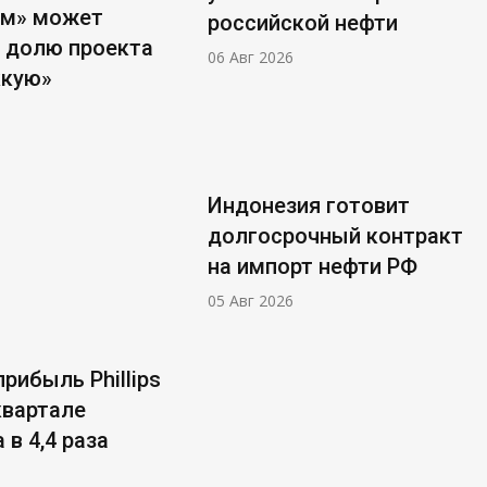
ом» может
российской нефти
 долю проекта
06 Авг 2026
ккую»
Индонезия готовит
долгосрочный контракт
на импорт нефти РФ
05 Авг 2026
рибыль Phillips
 квартале
 в 4,4 раза