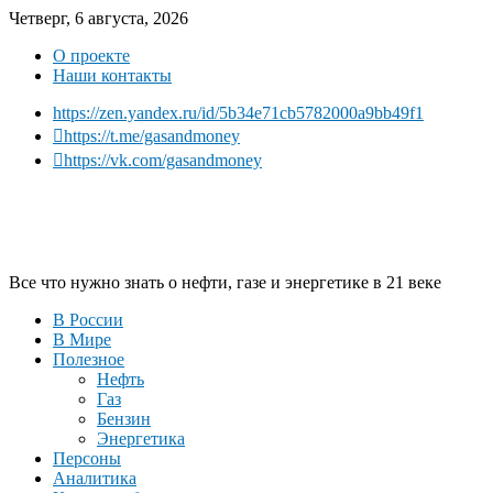
Четверг, 6 августа, 2026
О проекте
Наши контакты
https://zen.yandex.ru/id/5b34e71cb5782000a9bb49f1
https://t.me/gasandmoney
https://vk.com/gasandmoney
Все что нужно знать о нефти, газе и энергетике в 21 веке
В России
В Мире
Полезное
Нефть
Газ
Бензин
Энергетика
Персоны
Аналитика