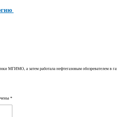
ергию
ки МГИМО, а затем работала нефтегазовым обозревателем в га
ечены
*