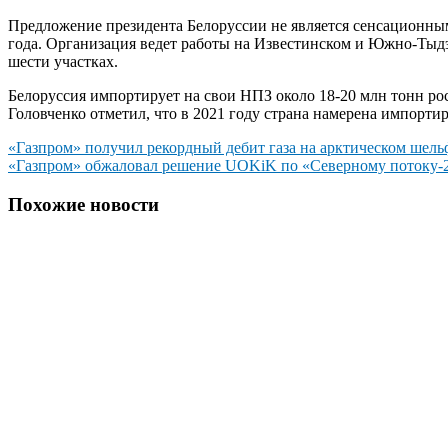
Предложение президента Белоруссии не является сенсационн
года. Организация ведет работы на Известинском и Южно-Тыдэ
шести участках.
Белоруссия импортирует на свои НПЗ около 18-20 млн тонн р
Головченко отметил, что в 2021 году страна намерена импорти
Навигация
«Газпром» получил рекордный дебит газа на арктическом шель
«Газпром» обжаловал решение UOKiK по «Северному потоку-
по
записям
Похожие новости