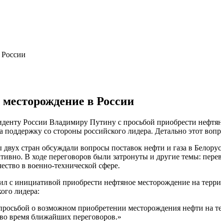
 России
 месторождение в России
иденту России Владимиру Путину с просьбой приобрести нефтя
 поддержку со стороны российского лидера. Детально этот вопр
ы двух стран обсуждали вопросы поставок нефти и газа в Белору
тивно. В ходе переговоров были затронуты и другие темы: пере
чество в военно-технической сфере.
ил с инициативой приобрести нефтяное месторождение на террит
ого лидера:
с просьбой о возможном приобретении месторождения нефти на 
 во время ближайших переговоров.»