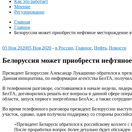
Как это работает
Мнение
Регулирование
Главная
Главное
Белоруссия может приобрести нефтяное месторождение в
05 Ноя 2020
05 Ноя 2020
-
в России
,
Главное
,
Нефть
,
Новости
Белоруссия может приобрести нефтяное
Президент Белоруссии Александр Лукашенко обратился к през
Данная инициатива, по информации агентства БелТА, получила
В телефонном разговоре, состоявшемся в начале недели, лидер
БелТА, договорились решать все вопросы в данной сфере опера
области, запуск первого энергоблока БелАэс, а также сотрудни
Во время телефонного разговора президент Белоруссии выступ
участок, однако, идея получила поддержку со стороны российск
«Президент Беларуси обратился к российскому коллеге 
После проработки вопрос более детально будет обсужден