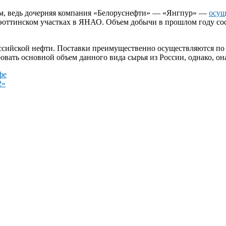
ым, ведь дочерняя компания «Белоруснефти» — «Янгпур» —
осущ
оттинском участках в ЯНАО. Объем добычи в прошлом году сост
оссийской нефти. Поставки преимущественно осуществляются по
ровать основной объем данного вида сырья из России, однако, о
фе
2»