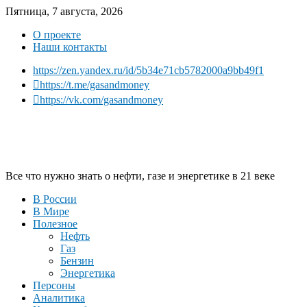
Пятница, 7 августа, 2026
О проекте
Наши контакты
https://zen.yandex.ru/id/5b34e71cb5782000a9bb49f1
https://t.me/gasandmoney
https://vk.com/gasandmoney
Все что нужно знать о нефти, газе и энергетике в 21 веке
В России
В Мире
Полезное
Нефть
Газ
Бензин
Энергетика
Персоны
Аналитика