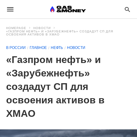
HOMEPAGE
НОВОСТИ
«ГАЗПРОМ НЕФТЬ» И «ЗАРУБЕЖНЕФТЬ» СОЗДАДУТ СП ДЛЯ
ОСВОЕНИЯ АКТИВОВ В ХМАО
В РОССИИ
ГЛАВНОЕ
НЕФТЬ
НОВОСТИ
«Газпром нефть» и
«Зарубежнефть»
создадут СП для
освоения активов в
ХМАО