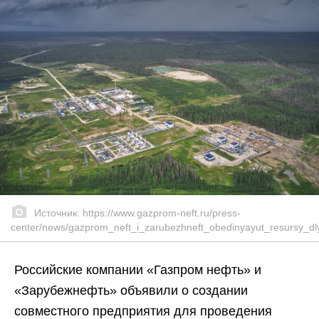
Источник: https://www.gazprom-neft.ru/press-
center/news/gazprom_neft_i_zarubezhneft_obedinyayut_resursy_dl
Российские компании «Газпром нефть» и
«Зарубежнефть» объявили о создании
совместного предприятия для проведения