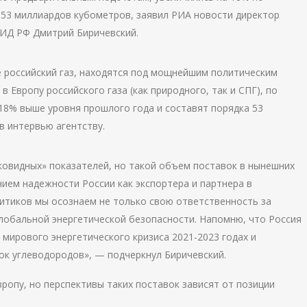
о 53 миллиардов кубометров, заявил РИА новости директор
МИД РФ Дмитрий Биричевский.
 российский газ, находятся под мощнейшим политическим
в Европу российского газа (как природного, так и СПГ), по
18% выше уровня прошлого года и составят порядка 53
в интервью агентству.
ковидных» показателей, но такой объем поставок в нынешних
ием надежности России как экспортера и партнера в
литиков мы осознаем не только свою ответственность за
глобальной энергетической безопасности. Напомню, что Россия
мирового энергетического кризиса 2021-2023 годах и
к углеводородов», — подчеркнул Биричевский.
вропу, но перспективы таких поставок зависят от позиции