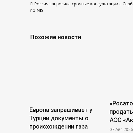
Россия запросила срочные консультации с Сер
по
по NIS
записям
Похожие новости
«Росат
Европа запрашивает у
продать
Турции документы о
АЭС «А
происхождении газа
07 Авг 2026