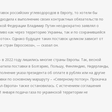
авок российских углеводородов в Европу, то хотели бы
одходила к выполнению своих контрактных обязательств по
ской Федерации Владимир Путин неоднократно заявлял о
ливо как через территорию Украины, так и по сохранившейся
оток». Однако будущее таких поставок целиком зависит от
и стран Евросоюза», — сказал он.
в 2022 году лишились многие страны Европы. Так, весной
ратила поставки в Болгарию, Польшу, Финляндию, Нидерланды,
олнение указа президента об оплате в рублях или на другие
авки по основному маршруту – «Северному потоку». Прокачка
л-Европа» также остановилась. С истечением соглашения
1 января подача газа по украинской территории не