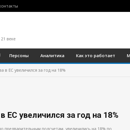
контакты
 21 веке
Персоны
Аналитика
Как это работает
М
а в ЕС увеличился за год на 18%
в ЕС увеличился за год на 18%
, по предварительным подсчетам, увеличились на 18% по