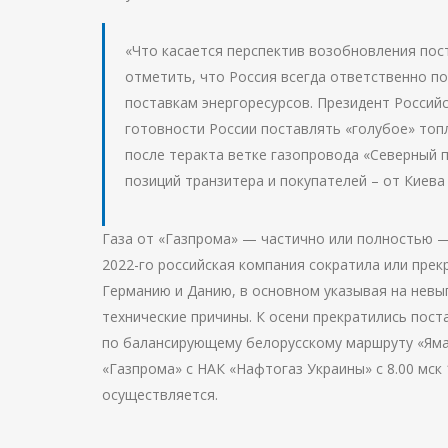
«Что касается перспектив возобновления пост
отметить, что Россия всегда ответственно п
поставкам энергоресурсов. Президент Россий
готовности России поставлять «голубое» топ
после теракта ветке газопровода «Северный п
позиций транзитера и покупателей – от Киева 
Газа от «Газпрома» — частично или полностью — 
2022-го российская компания сократила или прек
Германию и Данию, в основном указывая на невып
технические причины. К осени прекратились пост
по балансирующему белорусскому маршруту «Яма
«Газпрома» с НАК «Нафтогаз Украины» с 8.00 мск 
осуществляется.
Навигация