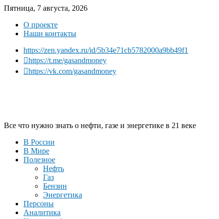
Пятница, 7 августа, 2026
О проекте
Наши контакты
https://zen.yandex.ru/id/5b34e71cb5782000a9bb49f1
https://t.me/gasandmoney
https://vk.com/gasandmoney
Все что нужно знать о нефти, газе и энергетике в 21 веке
В России
В Мире
Полезное
Нефть
Газ
Бензин
Энергетика
Персоны
Аналитика