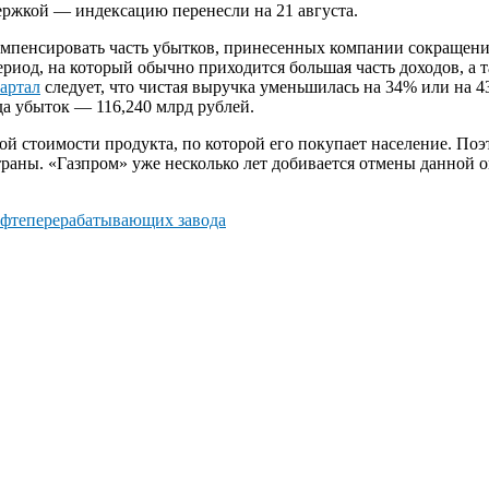
держкой — индексацию перенесли на 21 августа.
омпенсировать часть убытков, принесенных компании сокращение
риод, на который обычно приходится большая часть доходов, а 
артал
следует, что чистая выручка уменьшилась на 34% или на 4
да убыток — 116,240 млрд рублей.
й стоимости продукта, по которой его покупает население. По
страны. «Газпром» уже несколько лет добивается отмены данной 
нефтеперерабатывающих завода