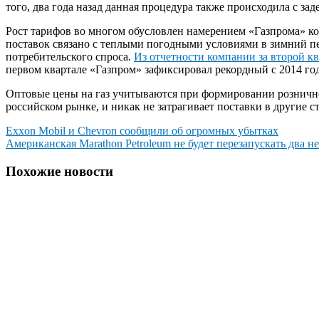
того, два года назад данная процедура также происходила с за
Рост тарифов во многом обусловлен намерением «Газпрома» к
поставок связано с теплыми погодными условиями в зимний пе
потребительского спроса.
Из отчетности компании за второй кв
первом квартале «Газпром» зафиксировал рекордный с 2014 го
Оптовые цены на газ учитываются при формировании рознично
российском рынке, и никак не затрагивает поставки в другие 
Навигация
Exxon Mobil и Chevron сообщили об огромных убытках
Американская Marathon Petroleum не будет перезапускать два 
по
записям
Похожие новости