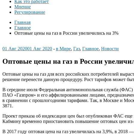
Как это работает
Мнение
Регулирование
Главная
Главное
Оптовые цены на газ в России увеличились на 3%
01 Авг 2020
01 Авг 2020
-
в Мире
,
Газ
,
Главное
,
Новости
Оптовые цены на газ в России увеличи
Оптовые цены на газ для всех российских потребителей выраст
решение перенести данную процедуру. Рост тарифов может быт
В середине июля Федеральная антимонопольная служба (ФАС)
ПАО «Газпром» и его аффилированными лицами, предназначенн
в сравнении с прошлогодними тарифами. Так, в Москве и Моско
3871.
Проект приказа об индексации цен был опубликован ФАС еще в 
Кабмину временно приостановить повышение оптовых цен из-з
В 2017 году оптовая цена на газ увеличилась на 3,9%, в 2018 