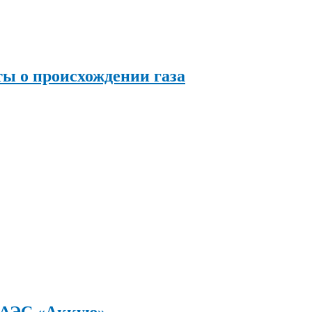
ы о происхождении газа
а АЭС «Аккую»