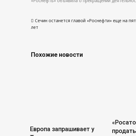
«Роснефть» объявила о прекращении деятельности
Навигация
Сечин останется главой «Роснефти» еще на пя
по
лет
записям
Похожие новости
«Росат
Европа запрашивает у
продать