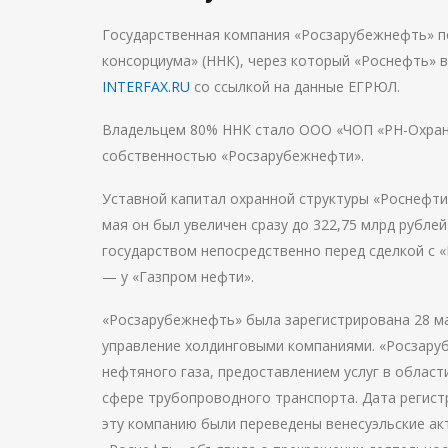
Государственная компания «Росзарубежнефть» п
консорциума» (ННК), через который «Роснефть»
INTERFAX.RU
со ссылкой на данные ЕГРЮЛ.
Владельцем 80% ННК стало ООО «ЧОП «РН-Охрана-
собственностью «Росзарубежнефти».
Уставной капитал охранной структуры «Роснефти»
мая он был увеличен сразу до 322,75 млрд рубле
государством непосредственно перед сделкой с 
— у «Газпром нефти».
«Росзарубежнефть» была зарегистрирована 28 ма
управление холдинговыми компаниями. «Росзару
нефтяного газа, предоставлением услуг в област
сфере трубопроводного транспорта. Дата регис
эту компанию были переведены венесуэльские ак