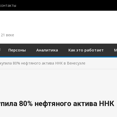
контакты
 21 веке
Персоны
Аналитика
Как это работает
М
купила 80% нефтяного актива ННК в Венесуэле
пила 80% нефтяного актива ННК