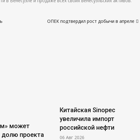
 в Венесуэле и продаже всех своих венесуэльских активов.
ть
ОПЕК подтвердил рост добычи в апреле
Китайская Sinopec
увеличила импорт
ом» может
российской нефти
 долю проекта
06 Авг 2026