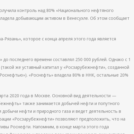
олучила контроль над 80% «Национального нефтяного
 владела добывающим активом в Венесуэле. Об этом сообщает
Рязань», которое с конца апреля этого года является
 до последнего времени составлял 250 000 рублей. Однако с 1
й (такой же уставный капитал у «Росзарубежнефти», созданной
«Роснефтью»). «Роснефть» владела 80% в ННК, остальные 20%
рта 2020 года в Москве. Основной вид деятельности —
бежнефть» также занимается добычей нефти и попутного
и добычи нефти и природного газа и ведет деятельность в
трации «Росзарубежнефти» позволяют предположить, что на
тивы Роснефти. Напомним, в конце марта этого года