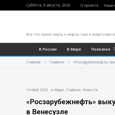
Суббота, 8 августа, 2026
О проекте
Наши 
Все что нужно знать о нефти, газе и энергетике в
В России
В Мире
Полезное
Главная
Главное
«Росзарубежнефть» вы
14 Май 2020
-
в Мире
,
Главное
,
Новости
«Росзарубежнефть» выку
в Венесуэле