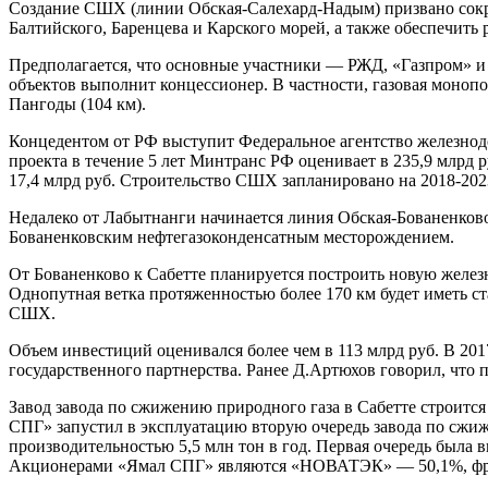
Создание СШХ (линии Обская-Салехард-Надым) призвано сокр
Балтийского, Баренцева и Карского морей, а также обеспечить
Предполагается, что основные участники — РЖД, «Газпром» 
объектов выполнит концессионер. В частности, газовая моноп
Пангоды (104 км).
Концедентом от РФ выступит Федеральное агентство железнодо
проекта в течение 5 лет Минтранс РФ оценивает в 235,9 млрд р
17,4 млрд руб. Строительство СШХ запланировано на 2018-2023
Недалеко от Лабытнанги начинается линия Обская-Бованенково-
Бованенковским нефтегазоконденсатным месторождением.
От Бованенково к Сабетте планируется построить новую желез
Однопутная ветка протяженностью более 170 км будет иметь ст
СШХ.
Объем инвестиций оценивался более чем в 113 млрд руб. В 201
государственного партнерства. Ранее Д.Артюхов говорил, что 
Завод завода по сжижению природного газа в Сабетте строится
СПГ» запустил в эксплуатацию вторую очередь завода по сжиже
производительностью 5,5 млн тон в год. Первая очередь была вве
Акционерами «Ямал СПГ» являются «НОВАТЭК» — 50,1%, фра