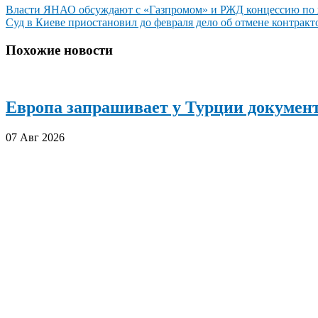
Навигация
Власти ЯНАО обсуждают с «Газпромом» и РЖД концессию по ж
Суд в Киеве приостановил до февраля дело об отмене контракт
по
записям
Похожие новости
Европа запрашивает у Турции документ
07 Авг 2026