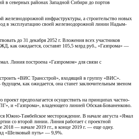
й в северных районах Западной Сибири до портов
й железнодорожной инфраструктуры, а строительство новых
 ввод в эксплуатацию своей железнодорожной линии Надым-
овать до 31 декабря 2052 г. Вложения всех участников
РЖД, как ожидается, составят 105,5 млрд руб., «Газпрома» —
мал. Линия построена «Газпромом» для связи с
ет строить «ВИС Трансстрой», входящий в группу «ВИС».
 будущем, как ожидается, она станет заключительным звеном
о проект предполагается осуществить на принципах частно-
СПГ», и «Газпрома», владеющего линией Обская-Бованенково.
ется Южно-Тамбейское месторождение. В начале августа «Ямал
ртии со второй линии. Линия работает с проектной
 2018 — начале 2019 гг., в конце 2019 г. — еще одну.
нд «Шелковый путь» — 9,9%.