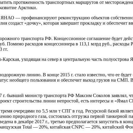
атить протяженность транспортных маршрутов от месторождени
 развитие Арктики.
и ЯНАО — профинансируют реконструкцию объектов собственно
олия создаст «дочку», которая завершит прокладку и обеспечит
рожного транспорта РФ. Концессионное соглашение будет действ
уб. Помимо расходов концессионера в 113,1 млрд руб., расходы 
 гг.
Карская, уходящая на север в центральную часть полуострова Я
нодорожную линию. В конце 2015 г. стало известно, что ее буд
атус необщего пользования и обеспечит выход грузов на СМП. В
7 г. бывший министр транспорта РФ Максим Соколов заявлял, чт
проект строительства линии непростой, есть интересы и «Ямал 
 тремя очередями по 5,5 млн т СПГ в год. Ресурсной базой явля
нию природного газа, состоялась отгрузка первой танкерной па
дена в декабре 2017 г., третью предполагается запустить в конце
нцузская Total — 20%, китайская CNPC — 20%, китайский Фо