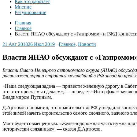
Как это работает
Мнение
Регулирование
Главная
Главное
Власти ЯНАО обсуждают с «Газпромом» и РЖД концессию
21 Авг 2018
26 Июл 2019
-
Главное
,
Новости
Власти ЯНАО обсуждают с «Газпромом»
Власти Ямало-Ненецкого автономного округа (ЯНАО) обсуждают
расположен порт и строится крупнейший в РФ завод по произ
«Наша следующая задача — привести железную дорогу в Сабетт
что этот проект мы сделаем», — передает «Интерфакс» заявл
Владимиром Путиным.
Д.Артюхов напомнил, что правительство РФ утвердило концес
этой зимой начать строительство самого сложного, важного эл
Мост будет совмещенным. «Железнодорожная часть нужна для эк
исторически связанные», — сказал Д.Артюхов.