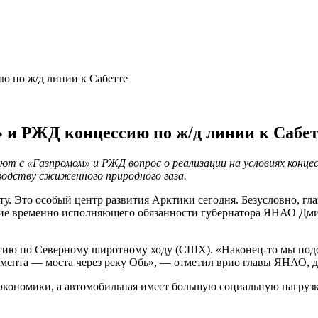
 по ж/д линии к Сабетте
 и РЖД концессию по ж/д линии к Сабет
 с «Газпромом» и РЖД вопрос о реализации на условиях концес
водству сжиженного природного газа.
у. Это особый центр развития Арктики сегодня. Безусловно, гл
ение временно исполняющего обязанности губернатора ЯНАО Дми
сию по Северному широтному ходу (СШХ). «Наконец-то мы подош
емента — моста через реку Обь», — отметил врио главы ЯНАО, до
ономики, а автомобильная имеет большую социальную нагрузку, 