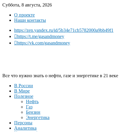
Суббота, 8 августа, 2026
О проекте
Наши контакты
https://zen.yandex.ru/id/5b34e71cb5782000a9bb49f1
https://t.me/gasandmoney
https://vk.com/gasandmoney
Все что нужно знать о нефти, газе и энергетике в 21 веке
В России
В Мире
Полезное
Нефть
Газ
Бензин
Энергетика
Персоны
Аналитика