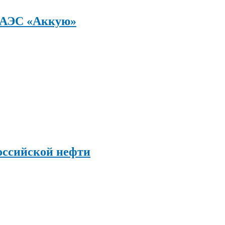
а АЭС «Аккую»
оссийской нефти