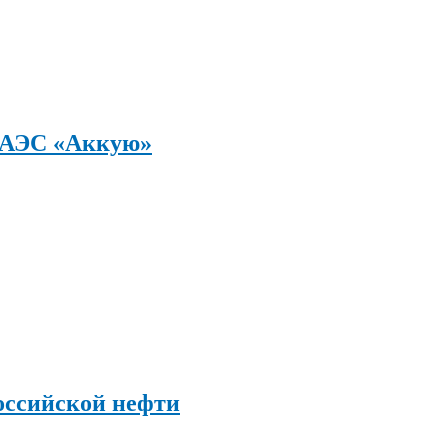
а АЭС «Аккую»
оссийской нефти