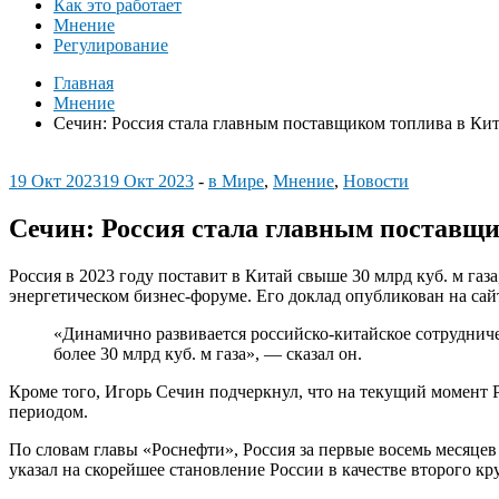
Как это работает
Мнение
Регулирование
Главная
Мнение
Сечин: Россия стала главным поставщиком топлива в Ки
19 Окт 2023
19 Окт 2023
-
в Мире
,
Мнение
,
Новости
Сечин: Россия стала главным поставщ
Россия в 2023 году поставит в Китай свыше 30 млрд куб. м газ
энергетическом бизнес-форуме. Его доклад опубликован на сай
«Динамично развивается российско-китайское сотрудниче
более 30 млрд куб. м газа», ― сказал он.
Кроме того, Игорь Сечин подчеркнул, что на текущий момент Р
периодом.
По словам главы «Роснефти», Россия за первые восемь месяце
указал на скорейшее становление России в качестве второго 