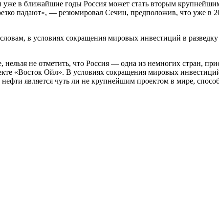
и уже в ближайшие годы Россия может стать вторым крупнейши
зко падают», ― резюмировал Сечин, предположив, что уже в 2
словам, в условиях сокращения мировых инвестиций в разведку
, нельзя не отметить, что Россия — одна из немногих стран, пр
оекте «Восток Ойл». В условиях сокращения мировых инвестици
нн нефти является чуть ли не крупнейшим проектом в мире, спос