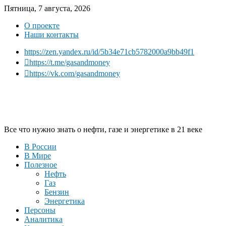
Пятница, 7 августа, 2026
О проекте
Наши контакты
https://zen.yandex.ru/id/5b34e71cb5782000a9bb49f1
https://t.me/gasandmoney
https://vk.com/gasandmoney
Все что нужно знать о нефти, газе и энергетике в 21 веке
В России
В Мире
Полезное
Нефть
Газ
Бензин
Энергетика
Персоны
Аналитика