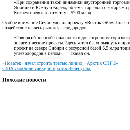
«При сохранении такой динамики двусторонней торговл
Японию и Южную Корею, объемы торговли с которыми ре
Китаем превысит отметку в $200 млрд.
Особое внимание Сечин уделил проекту «Восток Ойл». По его 
воздействие на весь рынок углеводородов.
«Говоря об энергобезопасности в долгосрочном горизонте
энергетические проекты. Здесь хотел бы упомянуть о пр
проект на севере Сибири с ресурсной базой 6,5 млрд то
углеводородов в целом», — сказал он.
Навигация
«Новатэк» начал строить третью линию «Арктик СПГ 2»
США смягчили санкции против Венесуэлы
по
записям
Похожие новости