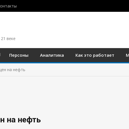
контакты
 21 веке
Персоны
Аналитика
Как это работает
М
цен на нефть
н на нефть