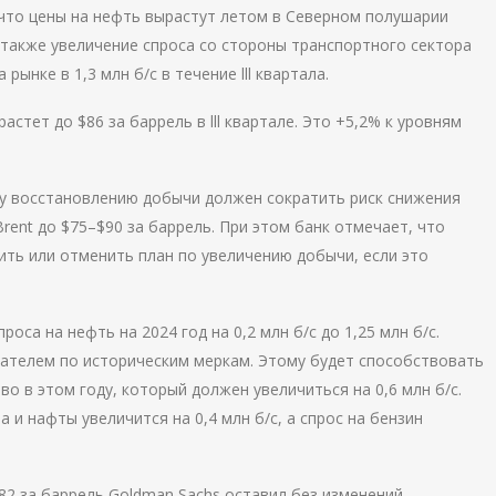
что цены на нефть вырастут летом в Северном полушарии
 также увеличение спроса со стороны транспортного сектора
рынке в 1,3 млн б/с в течение lll квартала.
растет до $86 за баррель в lll квартале. Это +5,2% к уровням
му восстановлению добычи должен сократить риск снижения
rent до $75–$90 за баррель. При этом банк отмечает, что
ть или отменить план по увеличению добычи, если это
роса на нефть на 2024 год на 0,2 млн б/с до 1,25 млн б/с.
ателем по историческим меркам. Этому будет способствовать
о в этом году, который должен увеличиться на 0,6 млн б/с.
и нафты увеличится на 0,4 млн б/с, а спрос на бензин
$82 за баррель Goldman Sachs оставил без изменений.