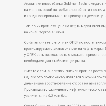
Аналитики инвестбанка Goldman Sachs ожидают, 
на фоне высокой потребительской активности, а
и кондиционирования, что приведет к дефициту на 
Так, по их прогнозу цена на нефть марки Brent вы
на конец торгов 10 июня.
Goldman считает, что план ОПЕК по постепенно
прогнозируемого диапазона цен на нефть марки B
у ОПЕК есть возможность отложить, приостанови
необходимо для стабилизации рынка.
Вместе с тем, аналитики снизили прогноз роста сп
Однако это по-прежнему является высоким показ
дальнейшее восстановление спроса на авиатоплив
Производство сжиженного нефтехимического газа 
увеличится на 0,2 млн б/с.
Средний прогноз по Brent на 2025 год на уровне 