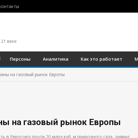
контакты
 21 веке
Персоны
Аналитика
Как это работает
М
ланы на газовый рынок Европы
ны на газовый рынок Европы
ть в Евросоюз почти 20 млрд куб. м природного газа, заявил