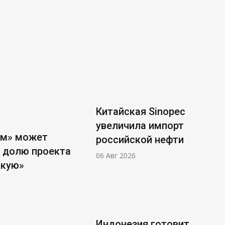
Китайская Sinopec
увеличила импорт
ом» может
российской нефти
 долю проекта
06 Авг 2026
ккую»
Индонезия готовит