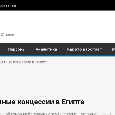
контакты
 21 веке
Персоны
Аналитика
Как это работает
М
фтяные концессии в Египте
яные концессии в Египте
енной компанией Egyptian General Petroleum Corporation (EGPC)