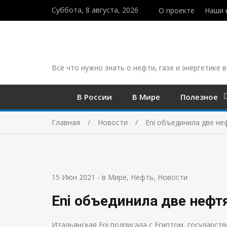
Суббота, 8 августа, 2026
О проекте
Наши 
Все что нужно знать о нефти, газе и энергетике в
В России
В Мире
Полезное
Главная
Новости
Eni объединила две не
15 Июн 2021
-
в Мире
,
Нефть
,
Новости
Eni объединила две нефт
Итальянская Eni подписала с Египтом, государств