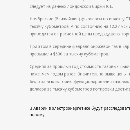
следует из данных лондонской биржи ICE.
Ноябрьские (ближайшие) фьючерсы по индексу TTF 
тысячу кубометров. А по состоянию на 12.27 мск 
приводится от расчетной цены предыдущего торг
При этом в середине февраля биржевой газ в Ев
превышали $630 за тысячу кубометров.
Средняя за прошлый год стоимость газовых фьюч
ниже, чем годом ранее. Значительно выше цены на
было за всю историю функционирования газовых х
доллара за тысячу кубометров котировки достига
Навигация
Аварии в электроэнергетике будут расследоват
по
новому
записям