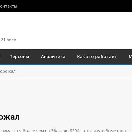
контакты
 21 веке
Персоны
Аналитика
Как это работает
М
дорожал
рожал
однимаются более чем на 3% — до $394 за тысячу кубометров,