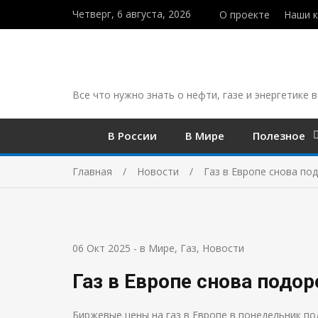
Четверг, 6 августа, 2026
О проекте
Наши 
Все что нужно знать о нефти, газе и энергетике в
В России
В Мире
Полезное
Главная
Новости
Газ в Европе снова по
06 Окт 2025
-
в Мире
,
Газ
,
Новости
Газ в Европе снова подо
Биржевые цены на газ в Европе в понедельник п