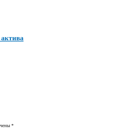
 актива
ечены
*