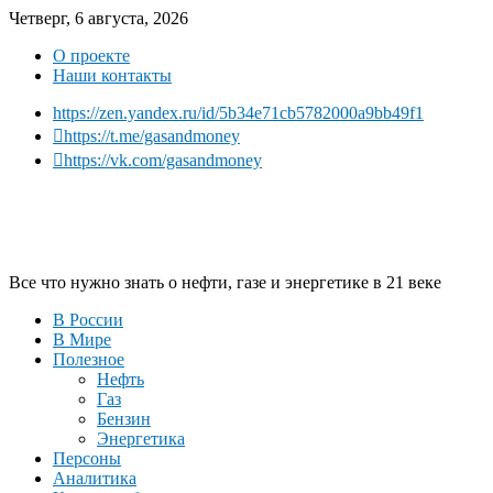
Четверг, 6 августа, 2026
О проекте
Наши контакты
https://zen.yandex.ru/id/5b34e71cb5782000a9bb49f1
https://t.me/gasandmoney
https://vk.com/gasandmoney
Все что нужно знать о нефти, газе и энергетике в 21 веке
В России
В Мире
Полезное
Нефть
Газ
Бензин
Энергетика
Персоны
Аналитика