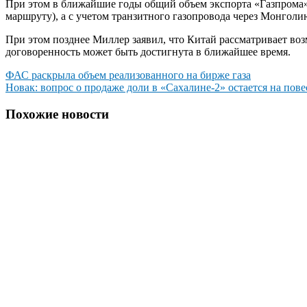
При этом в ближайшие годы общий объем экспорта «Газпрома» в 
маршруту), а с учетом транзитного газопровода через Монголи
При этом позднее Миллер заявил, что Китай рассматривает воз
договоренность может быть достигнута в ближайшее время.
Навигация
ФАС раскрыла объем реализованного на бирже газа
Новак: вопрос о продаже доли в «Сахалине-2» остается на пове
по
записям
Похожие новости