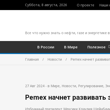
Суббота, 8 августа, 2026
О проекте
Наши 
Все что нужно знать о нефти, газе и энергетике в
В России
В Мире
Полезное
Главная
Новости
Pemex начнет развиват
27 Авг 2024
-
в Мире
,
Новости
,
Регулирование
,
Эн
Pemex начнет развивать 
Избранный президент Мексики Клаудия Шейнбаум