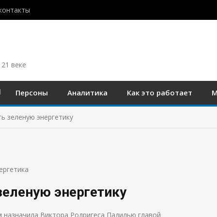
контакты
 21 веке
Персоны
Аналитика
Как это работает
М
ь зеленую энергетику
ергетика
зеленую энергетику
 назначила Виктора Родригеса Падилью главой