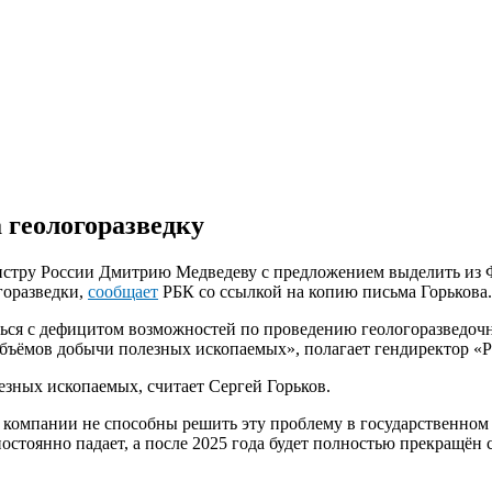
а геологоразведку
истру России Дмитрию Медведеву с предложением выделить из Ф
горазведки,
сообщает
РБК со ссылкой на копию письма Горькова.
уться с дефицитом возможностей по проведению геологоразведоч
бъёмов добычи полезных ископаемых», полагает гендиректор «Р
езных ископаемых, считает Сергей Горьков.
 компании не способны решить эту проблему в государственном 
стоянно падает, а после 2025 года будет полностью прекращён 