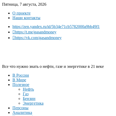
Пятница, 7 августа, 2026
О проекте
Наши контакты
https://zen.yandex.ru/id/5b34e71cb5782000a9bb49f1
https://t.me/gasandmoney
https://vk.com/gasandmoney
Все что нужно знать о нефти, газе и энергетике в 21 веке
В России
В Мире
Полезное
Нефть
Газ
Бензин
Энергетика
Персоны
Аналитика