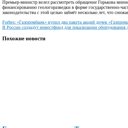
Премьер-министр велел рассмотреть обращение Горькова мин
финансированию геологоразведки в форме государственно-частн
законодательства с этой целью займёт несколько лет, что сни
Навигация
Forbes: «Газпромбанк» купил два пакета акций дочек «Газпром
В России создадут инвестфонд для локализации оборудования
по
записям
Похожие новости