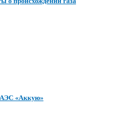
ы о происхождении газа
а АЭС «Аккую»