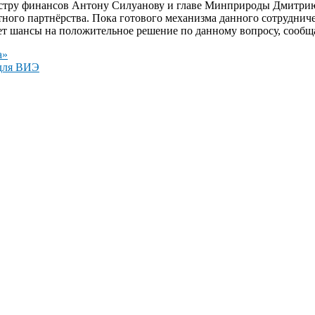
истру финансов Антону Силуанову и главе Минприроды Дмитри
ого партнёрства. Пока готового механизма данного сотрудничес
жает шансы на положительное решение по данному вопросу, сообщ
а»
 для ВИЭ