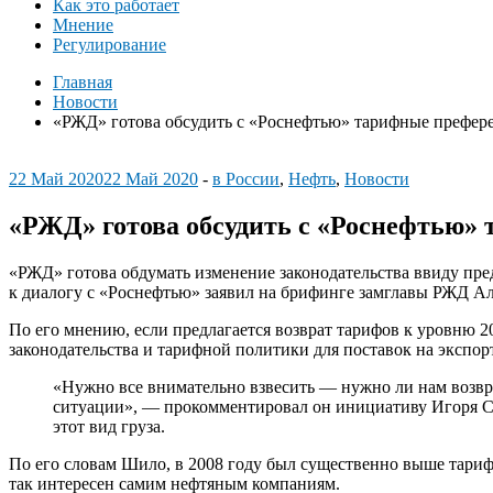
Как это работает
Мнение
Регулирование
Главная
Новости
«РЖД» готова обсудить с «Роснефтью» тарифные префер
22 Май 2020
22 Май 2020
-
в России
,
Нефть
,
Новости
«РЖД» готова обсудить с «Роснефтью»
«РЖД» готова обдумать изменение законодательства ввиду пре
к диалогу с «Роснефтью» заявил на брифинге замглавы РЖД А
По его мнению, если предлагается возврат тарифов к уровню 2
законодательства и тарифной политики для поставок на экспорт
«Нужно все внимательно взвесить — нужно ли нам возвр
ситуации», — прокомментировал он инициативу Игоря Се
этот вид груза.
По его словам Шило, в 2008 году был существенно выше тариф 
так интересен самим нефтяным компаниям.