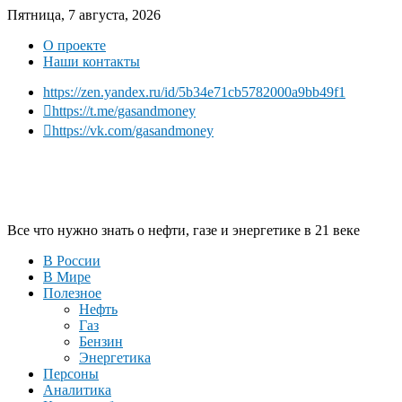
Пятница, 7 августа, 2026
О проекте
Наши контакты
https://zen.yandex.ru/id/5b34e71cb5782000a9bb49f1
https://t.me/gasandmoney
https://vk.com/gasandmoney
Все что нужно знать о нефти, газе и энергетике в 21 веке
В России
В Мире
Полезное
Нефть
Газ
Бензин
Энергетика
Персоны
Аналитика