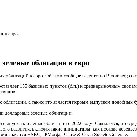
и в евро
 зеленые облигации в евро
х облигаций в евро. Об этом сообщает агентство Bloomberg со
ставляет 155 базисных пунктов (б.п.) к среднерыночным свопам
 свопов.
ые облигации, а также это является первым выпуском подобных 
али долларовые зеленые облигации.
выпускать зеленые облигации с 2022 году. Ожидается, что сред
ого развития, включая такие инициативы, как посадка деревьев
и значатся HSBC, JPMorgan Chase & Co. и Societe Generale.