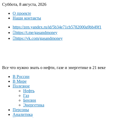
Суббота, 8 августа, 2026
О проекте
Наши контакты
https://zen.yandex.ru/id/5b34e71cb5782000a9bb49f1
https://t.me/gasandmoney
https://vk.com/gasandmoney
Все что нужно знать о нефти, газе и энергетике в 21 веке
В России
В Мире
Полезное
Нефть
Газ
Бензин
Энергетика
Персоны
Аналитика