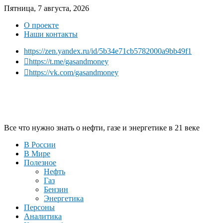
Пятница, 7 августа, 2026
О проекте
Наши контакты
https://zen.yandex.ru/id/5b34e71cb5782000a9bb49f1
https://t.me/gasandmoney
https://vk.com/gasandmoney
Все что нужно знать о нефти, газе и энергетике в 21 веке
В России
В Мире
Полезное
Нефть
Газ
Бензин
Энергетика
Персоны
Аналитика