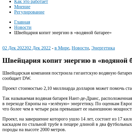
Как это работает
Мнение
Регулирование
Главная
Новости
Швейцария копит энергию в «водяной батарее»
02 Дек 2022
02 Дек 2022
-
в Мире
,
Новости
,
Энергетика
Швейцария копит энергию в «водяной б
Швейцарская компания построила гигантскую водяную батарею 
сообщает DW.
Проект стоимостью 2,10 миллиарда долларов может помочь ста
Так называемая водяная батарея Нант-де-Дранс, расположенная
в переходе Европы на «зелёную» энергетику. По оценкам Европ
что более чем в четыре раза превышает ее нынешнюю мощност
Проект, на завершение которого ушло 14 лет, состоит из 17 
каскадом по стальной трубе в пещере длиной в два футбольных
породы на высоте 2000 метров.