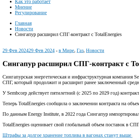
Как это работает
Мнение
Регулирование
Главная
Новости
Сингапур расширил СПГ-контракт с TotalEnergies
29 Фев 2024
29 Фев 2024
-
в Мире
,
Газ
,
Новости
Сингапур расширил СПГ-контракт с Tot
Сингапурская энергетическая и инфраструктурная компания Semb
СПГ, который продолжит и расширит ранее заключенный сред
У Sembcorp действует пятилетний (с 2025 по 2029 год) контракт 
Теперь TotalEnergies сообщила о заключении контракта на объем 
По данным Energy Institute, в 2022 года Сингапур импортировал
TotalEnergies оценивает свой глобальный объем поставок в СПГ
Навигация
Штрафы за долгое хранение топлива в вагонах станут выше