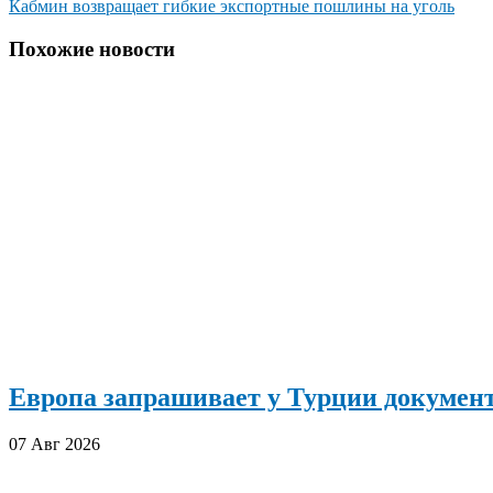
Кабмин возвращает гибкие экспортные пошлины на уголь
по
записям
Похожие новости
Европа запрашивает у Турции документ
07 Авг 2026