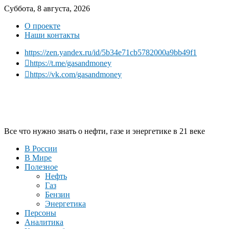
Суббота, 8 августа, 2026
О проекте
Наши контакты
https://zen.yandex.ru/id/5b34e71cb5782000a9bb49f1
https://t.me/gasandmoney
https://vk.com/gasandmoney
Все что нужно знать о нефти, газе и энергетике в 21 веке
В России
В Мире
Полезное
Нефть
Газ
Бензин
Энергетика
Персоны
Аналитика