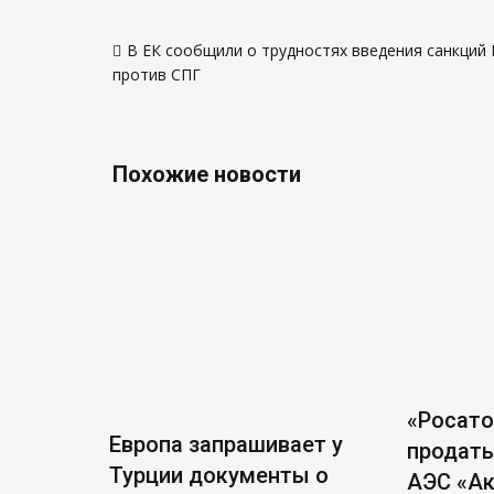
Навигация
В ЕК сообщили о трудностях введения санкций 
по
против СПГ
записям
Похожие новости
«Росат
Европа запрашивает у
продать
Турции документы о
АЭС «А