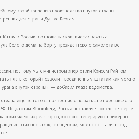
ейшему возобновлению производства внутри страны
тренних дел страны Дуглас Бергам.
т Китая и России в отношении критически важных
пула Белого дома на борту президентского самолета во
оссии, поэтому мы с министром энергетики Крисом Райтом
отать план, который позволит Соединенным Штатам как можно
урана внутри страны», — добавил глава ведомства.
 страна еще не готова полностью отказаться от российского
 РФ. По данным Bloomberg, Россия поставляет около четверти
канских ядерных реакторов, которые генерируют примерно
кращение этих поставок, по оценкам, может поставить под
ане.