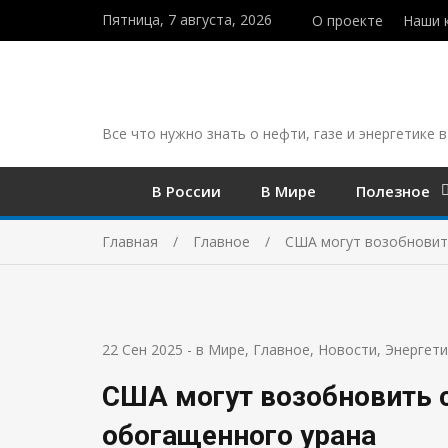
Пятница, 7 августа, 2026
О проекте
Наши 
Все что нужно знать о нефти, газе и энергетике в
В России
В Мире
Полезное
Главная
Главное
США могут возобновит
22 Сен 2025
-
в Мире
,
Главное
,
Новости
,
Энергети
США могут возобновить 
обогащенного урана