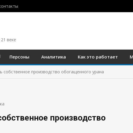
контакты
 21 веке
Персоны
Аналитика
Как это работает
М
ь собственное производство обогащенного урана
ка
собственное производство