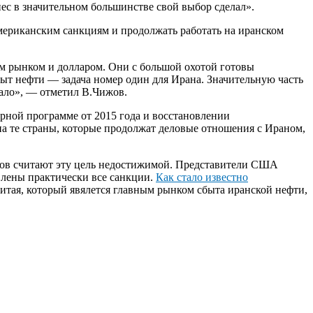
ес в значительном большинстве свой выбор сделал».
 американским санкциям и продолжать работать на иранском
м рынком и долларом. Они с большой охотой готовы
сбыт нефти — задача номер один для Ирана. Значительную часть
емало», — отметил В.Чижов.
рной программе от 2015 года и восстановлении
а те страны, которые продолжат деловые отношения с Ираном,
иков считают эту цель недостижимой. Представители США
овлены практически все санкции.
Как стало известно
итая, который явялется главным рынком сбыта иранской нефти,