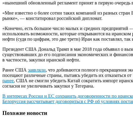
«нынешний обновленный регламент принят в первую очередь в 
«Мне известно о более сотни таких компаний из разных стран 
рынке», — констатировал российский дипломат.
«Конечно, есть большое число малых и средних предприятий 
использовать возможности, которые открываются на иранском р
нефти (судя по цифрам, это две трети) Иран как поставлял, так 
Президент США Дональд Трамп в мае 2018 года объявил о вых
существовавших до его подписания экономических и финансовы
в частности, закупки иранской нефти.
Ранее США
заявляли
, что добиваются полного прекращения э
посещают различные страны, пытаясь убедить их отказаться от
ранее
, США не смогли убедить Китай сократить импорт иранск
согласия не увеличивать закупки у Тегерана.
Навигация
В интересах России и ЕС сохранить договоренности по иранс
Белоруссия рассчитывает договориться с РФ об условиях пост
по
записям
Похожие новости