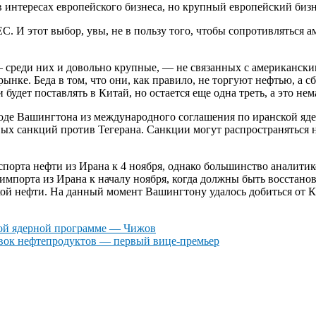
интересах европейского бизнеса, но крупный европейский бизн
ЕС. И этот выбор, увы, не в пользу того, чтобы сопротивляться
— среди них и довольно крупные, — не связанных с американски
ынке. Беда в том, что они, как правило, не торгуют нефтью, а 
и будет поставлять в Китай, но остается еще одна треть, а это н
оде Вашингтона из международного соглашения по иранской яде
х санкций против Тегерана. Санкции могут распространяться н
кспорта нефти из Ирана к 4 ноября, однако большинство аналит
 импорта из Ирана к началу ноября, когда должны быть восстан
ой нефти. На данный момент Вашингтону удалось добиться от К
кой ядерной программе — Чижов
авок нефтепродуктов — первый вице-премьер