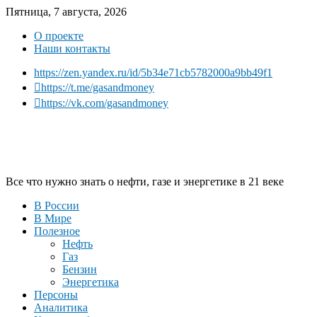
Пятница, 7 августа, 2026
О проекте
Наши контакты
https://zen.yandex.ru/id/5b34e71cb5782000a9bb49f1
https://t.me/gasandmoney
https://vk.com/gasandmoney
Все что нужно знать о нефти, газе и энергетике в 21 веке
В России
В Мире
Полезное
Нефть
Газ
Бензин
Энергетика
Персоны
Аналитика