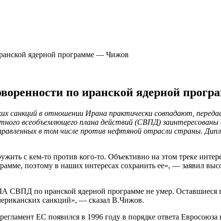
иранской ядерной программе — Чижов
говоренности по иранской ядерной прог
ких санкций в отношении Ирана практически совпадают, перед
ого всеобъемлющего плана действий (СВПД) заинтересованы в 
направленных в том числе против нефтяной отрасли страны. Д
дружить с кем-то против кого-то. Объективно на этом треке инт
грамме, поэтому в наших интересах сохранить ее», — заявил в
А СВПД по иранской ядерной программе не умер. Оставшиеся пя
мериканских санкций», — сказал В.Чижов.
егламент ЕС появился в 1996 году в порядке ответа Евросоюза