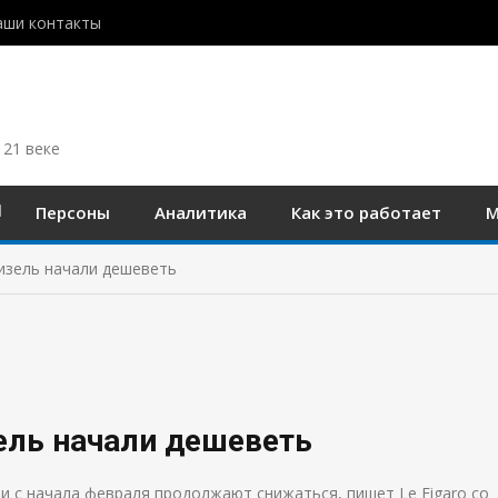
аши контакты
 21 веке
Персоны
Аналитика
Как это работает
М
изель начали дешеветь
ель начали дешеветь
и с начала февраля продолжают снижаться, пишет Le Figaro со