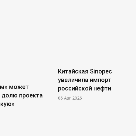
Китайская Sinopec
увеличила импорт
ом» может
российской нефти
 долю проекта
06 Авг 2026
ккую»