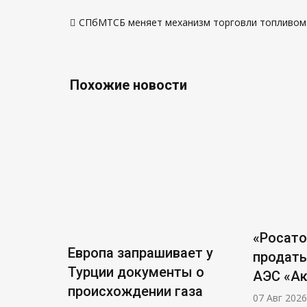
Навигация
СПбМТСБ меняет механизм торговли топливо
по
записям
Похожие новости
«Росат
Европа запрашивает у
продать
Турции документы о
АЭС «А
происхождении газа
07 Авг 2026