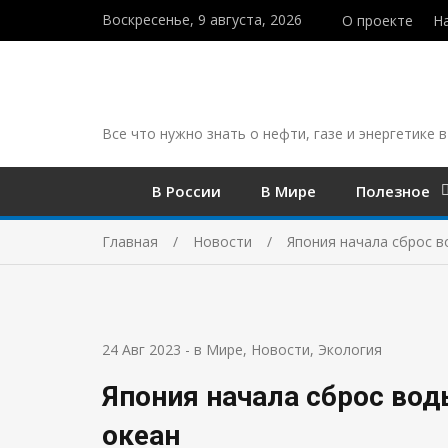
Воскресенье, 9 августа, 2026
О проекте
Н
Все что нужно знать о нефти, газе и энергетике в
В России
В Мире
Полезное
Главная
Новости
Япония начала сброс в
24 Авг 2023
-
в Мире
,
Новости
,
Экология
Япония начала сброс вод
океан