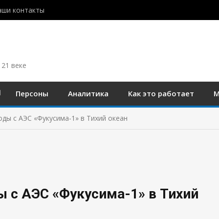
аши контакты
 21 веке
Персоны
Аналитика
Как это работает
М
оды с АЭС «Фукусима-1» в Тихий океан
ы с АЭС «Фукусима-1» в Тихий