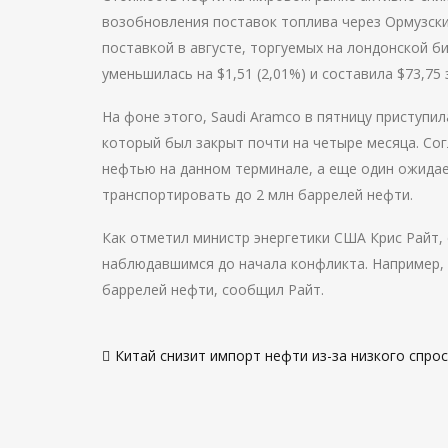
возобновления поставок топлива через Ормузский
поставкой в августе, торгуемых на лондонской би
уменьшилась на $1,51 (2,01%) и составила $73,75
На фоне этого, Saudi Aramco в пятницу приступи
который был закрыт почти на четыре месяца. Со
нефтью на данном терминале, а еще один ожидае
транспортировать до 2 млн баррелей нефти.
Как отметил министр энергетики США Крис Райт,
наблюдавшимся до начала конфликта. Например, в
баррелей нефти, сообщил Райт.
Навигация
Китай снизит импорт нефти из-за низкого спро
по
записям