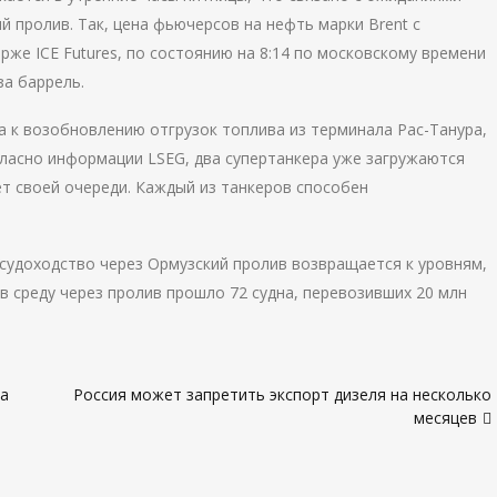
 пролив. Так, цена фьючерсов на нефть марки Brent с
рже ICE Futures, по состоянию на 8:14 по московскому времени
 за баррель.
ла к возобновлению отгрузок топлива из терминала Рас-Танура,
гласно информации LSEG, два супертанкера уже загружаются
т своей очереди. Каждый из танкеров способен
 судоходство через Ормузский пролив возвращается к уровням,
 среду через пролив прошло 72 судна, перевозивших 20 млн
са
Россия может запретить экспорт дизеля на несколько
месяцев