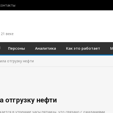
контакты
 21 веке
Персоны
Аналитика
Как это работает
М
ила отгрузку нефти
а отгрузку нефти
ается в утренние часы пятницы, что связано с ожиданиями