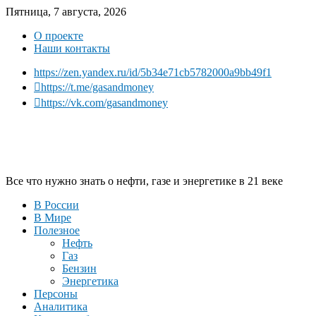
Пятница, 7 августа, 2026
О проекте
Наши контакты
https://zen.yandex.ru/id/5b34e71cb5782000a9bb49f1
https://t.me/gasandmoney
https://vk.com/gasandmoney
Все что нужно знать о нефти, газе и энергетике в 21 веке
В России
В Мире
Полезное
Нефть
Газ
Бензин
Энергетика
Персоны
Аналитика