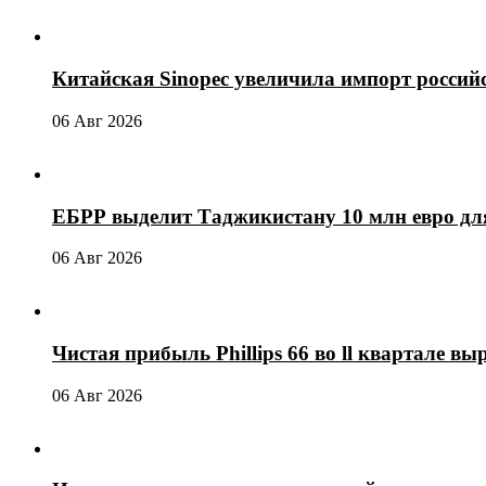
Китайская Sinopec увеличила импорт россий
06 Авг 2026
ЕБРР выделит Таджикистану 10 млн евро для
06 Авг 2026
Чистая прибыль Phillips 66 во ll квартале выр
06 Авг 2026