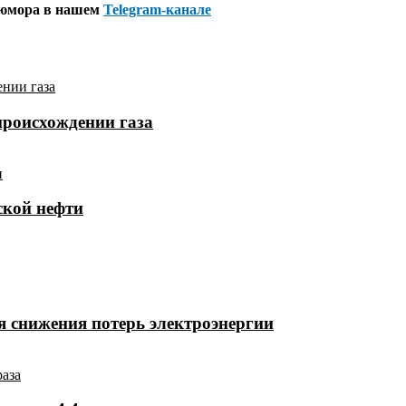
 юмора в нашем
Telegram-канале
происхождении газа
ской нефти
 снижения потерь электроэнергии