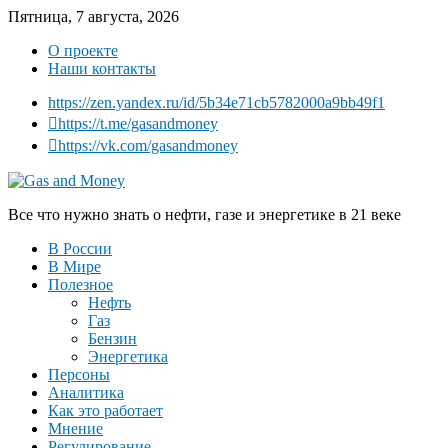
Пятница, 7 августа, 2026
О проекте
Наши контакты
https://zen.yandex.ru/id/5b34e71cb5782000a9bb49f1
https://t.me/gasandmoney
https://vk.com/gasandmoney
Все что нужно знать о нефти, газе и энергетике в 21 веке
В России
В Мире
Полезное
Нефть
Газ
Бензин
Энергетика
Персоны
Аналитика
Как это работает
Мнение
Регулирование