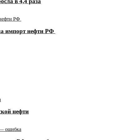
осла в 4,4 раза
на импорт нефти РФ
ской нефти