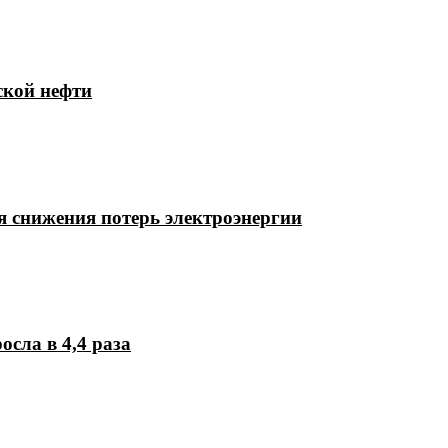
ской нефти
 снижения потерь электроэнергии
осла в 4,4 раза