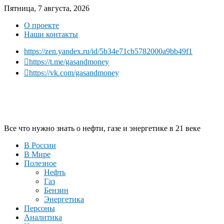
Пятница, 7 августа, 2026
О проекте
Наши контакты
https://zen.yandex.ru/id/5b34e71cb5782000a9bb49f1
https://t.me/gasandmoney
https://vk.com/gasandmoney
Все что нужно знать о нефти, газе и энергетике в 21 веке
В России
В Мире
Полезное
Нефть
Газ
Бензин
Энергетика
Персоны
Аналитика