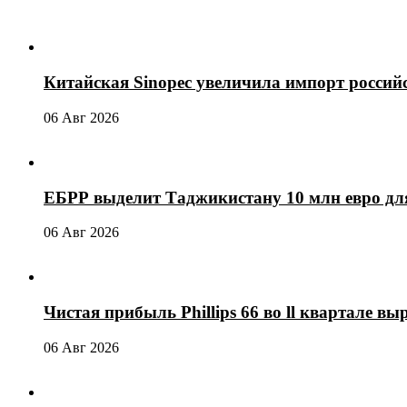
Китайская Sinopec увеличила импорт россий
06 Авг 2026
ЕБРР выделит Таджикистану 10 млн евро для
06 Авг 2026
Чистая прибыль Phillips 66 во ll квартале выр
06 Авг 2026