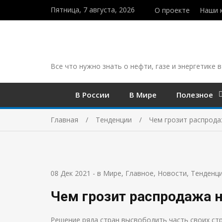
Пятница, 7 августа, 2026
О проекте
Наши 
Все что нужно знать о нефти, газе и энергетике в
В России
В Мире
Полезное
Главная
Тенденции
Чем грозит распрод
08 Дек 2021
-
в Мире
,
Главное
,
Новости
,
Тенденц
Чем грозит распродажа 
Решение ряда стран высвободить часть своих ст