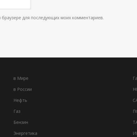
ом браузере для последующих моих комментариев.
в Мире
Г
в России
Н
Нефть
С
Газ
П
Бензин
Т
Энергетика
И