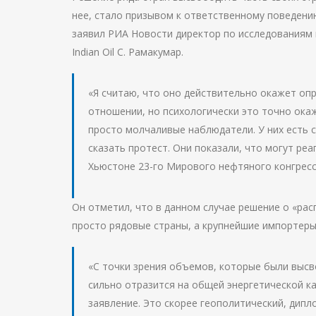
нее, стало призывом к ответственному поведению
заявил РИА Новости директор по исследованиям
Indian Oil С. Рамакумар.
«Я считаю, что оно действительно окажет оп
отношении, но психологически это точно ока
просто молчаливые наблюдатели. У них есть с
сказать протест. Они показали, что могут ре
Хьюстоне 23-го Мирового нефтяного конгресс
Он отметил, что в данном случае решение о «рас
просто рядовые страны, а крупнейшие импортеры 
«С точки зрения объемов, которые были высв
сильно отразится на общей энергетической кар
заявление. Это скорее геополитический, дип