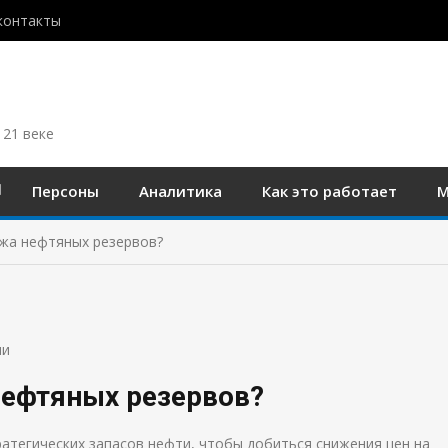
контакты
 21 веке
Персоны
Аналитика
Как это работает
М
ажа нефтяных резервов?
ии
нефтяных резервов?
ратегических запасов нефти, чтобы добиться снижения цен на