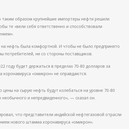
что таким образом крупнейшие импортеры нефти решили
обы те «вели себя ответственно и способствовали
нием».
на на нефть была комфортной. И чтобы не было предпринято
ны потребителей, ни со стороны поставщиков.
022 году будет держаться в пределах 70-80 долларов за
а коронавируса «омикрон» не оправдаются.
о цены на сырую нефть будут колебаться на уровне 70-80
то необычного и непредвиденного», — сказал он.
ировал, что представители индийской нефтегазовой отрасли
ением нового штамма коронавируса «омикрон».