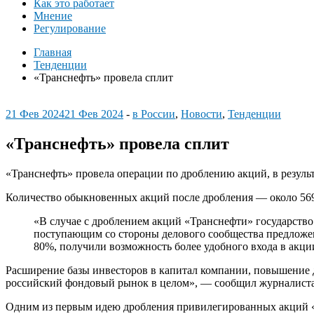
Как это работает
Мнение
Регулирование
Главная
Тенденции
«Транснефть» провела сплит
21 Фев 2024
21 Фев 2024
-
в России
,
Новости
,
Тенденции
«Транснефть» провела сплит
«Транснефть» провела операции по дроблению акций, в результ
Количество обыкновенных акций после дробления — около 569
«В случае с дроблением акций «Транснефти» государств
поступающим со стороны делового сообщества предложен
80%, получили возможность более удобного входа в акц
Расширение базы инвесторов в капитал компании, повышение до
российский фондовый рынок в целом», — сообщил журналиста
Одним из первым идею дробления привилегированных акций «Тр