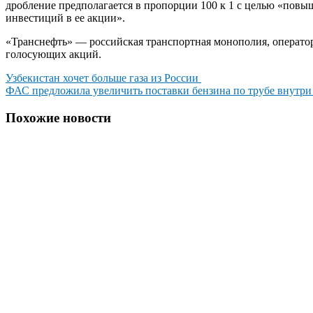
дробление предполагается в пропорции 100 к 1 с целью «повы
инвестиций в ее акции».
«Транснефть» — российская транспортная монополия, операто
голосующих акций.
Навигация
Узбекистан хочет больше газа из России
ФАС предложила увеличить поставки бензина по трубе внутр
по
записям
Похожие новости