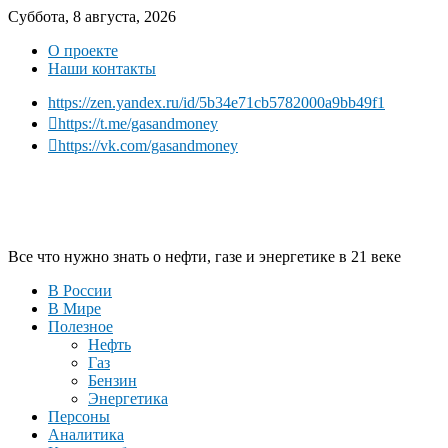
Суббота, 8 августа, 2026
О проекте
Наши контакты
https://zen.yandex.ru/id/5b34e71cb5782000a9bb49f1
https://t.me/gasandmoney
https://vk.com/gasandmoney
Все что нужно знать о нефти, газе и энергетике в 21 веке
В России
В Мире
Полезное
Нефть
Газ
Бензин
Энергетика
Персоны
Аналитика