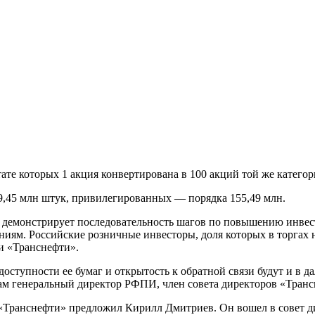
ате которых 1 акция конвертирована в 100 акций той же категор
,45 млн штук, привилегированных — порядка 155,49 млн.
о демонстрирует последовательность шагов по повышению инве
иям. Российские розничные инвесторы, доля которых в торгах н
ии «Транснефти».
ступности ее бумаг и открытость к обратной связи будут и в д
м генеральный директор РФПИ, член совета директоров «Тран
анснефти» предложил Кирилл Дмитриев. Он вошел в совет дирек