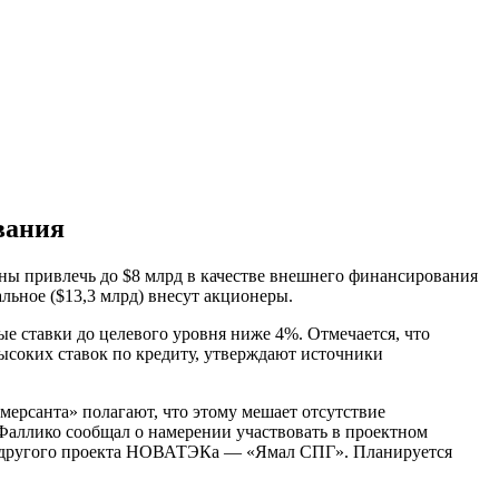
вания
ы привлечь до $8 млрд в качестве внешнего финансирования
альное ($13,3 млрд) внесут акционеры.
ые ставки до целевого уровня ниже 4%. Отмечается, что
ысоких ставок по кредиту, утверждают источники
мерсанта» полагают, что этому мешает отсутствие
 Фаллико сообщал о намерении участвовать в проектном
нии другого проекта НОВАТЭКа — «Ямал СПГ». Планируется