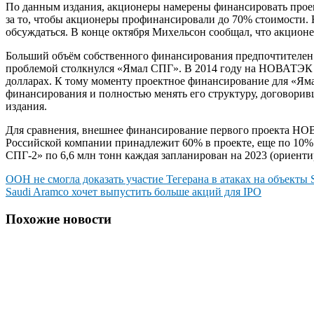
По данным издания, акционеры намерены финансировать прое
за то, чтобы акционеры профинансировали до 70% стоимости. 
обсуждаться. В конце октября Михельсон сообщал, что акцион
Больший объём собственного финансирования предпочтителен
проблемой столкнулся «Ямал СПГ». В 2014 году на НОВАТЭК 
долларах. К тому моменту проектное финансирование для «Ям
финансирования и полностью менять его структуру, договорив
издания.
Для сравнения, внешнее финансирование первого проекта НО
Российской компании принадлежит 60% в проекте, еще по 10%
СПГ-2» по 6,6 млн тонн каждая запланирован на 2023 (ориентир
Навигация
ООН не смогла доказать участие Тегерана в атаках на объекты 
Saudi Aramco хочет выпустить больше акций для IPO
по
записям
Похожие новости