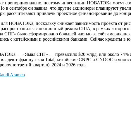
кт пропорционально, поэтому инвестиции НОВАТЭКа могут сост
Но в сентябре он заявил, что другие акционеры планируют увел
еры рассчитывают привлечь проектное финансирование до конца 
 для НОВАТЭКа, поскольку снижает зависимость проекта от ри
распространился санкционный режим США, в рамках которого 
ал СПГ» было сформировано большей частью за счёт американск
шись с китайскими и российскими банками. Сейчас кредиты в ю
ВАТЭКа — «Ямал СПГ» — превысило $20 млрд, или около 74% с
 владеют французская Total, китайские CNPC и CNOOC и японск
овочно третий квартал), 2024 и 2026 годы.
Saudi Aramco