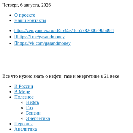
Четверг, 6 августа, 2026
О проекте
Наши контакты
https://zen.yandex.ru/id/5b34e71cb5782000a9bb49f1
https://t.me/gasandmoney
https://vk.com/gasandmoney
Все что нужно знать о нефти, газе и энергетике в 21 веке
В России
В Мире
Полезное
Нефть
Газ
Бензин
Энергетика
Персоны
Аналитика