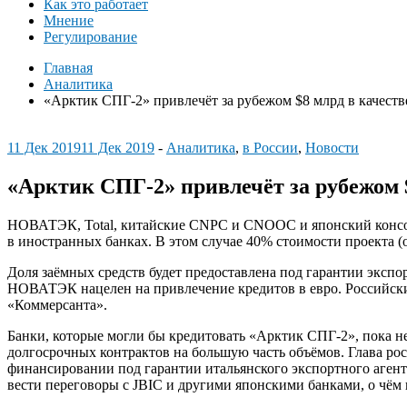
Как это работает
Мнение
Регулирование
Главная
Аналитика
«Арктик СПГ-2» привлечёт за рубежом $8 млрд в качест
11 Дек 2019
11 Дек 2019
-
Аналитика
,
в России
,
Новости
«Арктик СПГ-2» привлечёт за рубежом 
НОВАТЭК, Total, китайские CNPC и CNOOC и японский консорц
в иностранных банках. В этом случае 40% стоимости проекта (о
Доля заёмных средств будет предоставлена под гарантии экспо
НОВАТЭК нацелен на привлечение кредитов в евро. Российские
«Коммерсанта».
Банки, которые могли бы кредитовать «Арктик СПГ-2», пока н
долгосрочных контрактов на большую часть объёмов. Глава рос
финансировании под гарантии итальянского экспортного аген
вести переговоры с JBIC и другими японскими банками, о чём