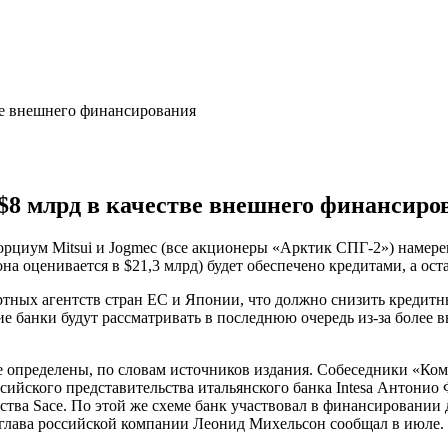
ве внешнего финансирования
$8 млрд в качестве внешнего финансиро
иум Mitsui и Jogmec (все акционеры «Арктик СПГ-2») намерен
на оценивается в $21,3 млрд) будет обеспечено кредитами, а ост
ртных агентств стран ЕС и Японии, что должно снизить кредитн
 банки будут рассматривать в последнюю очередь из-за более в
е определены, по словам источников издания. Собеседники «Ком
сийского представительства итальянского банка Intesa Антонио
тства Sace. По этой же схеме банк участвовал в финансирова
 глава российской компании Леонид Михельсон сообщал в июле.