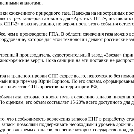
твенными аналогами.
ировки сжиженного природного газа. Надежда на иностранных 
тельств трех танкеров-газовозов для «Арктик СПГ-2», поставлять 
 СПГ-2» в эксплуатацию, но вероятность этого события остаетс
бее, чем в производстве ГПА. В области сжижения газа можно вс
рудование, которое для этой технологии делают российские зав
твенный производитель, судостроительный завод «Звезда» (прина
нокорейские верфи. Пока санкции на эти поставки не распростра
ва и транспортировки СПГ, скорее всего, невозможно без помощ
ьный вице-премьер Юрий Борисов. По его словам, сформированы
ем количестве СПГ-проектов на территории РФ,
ычи газа, которые откроют путь к освоению запасов низконапор
о оценкам, его объем составляет 15-20% всего доступного для д
, что необходимость вовлечения запасов ННГ в разработку стал
 запасы позволяли поддерживать необходимый уровень добычи. 
дноизвлекаемых запасов, освоение которых государство поддер