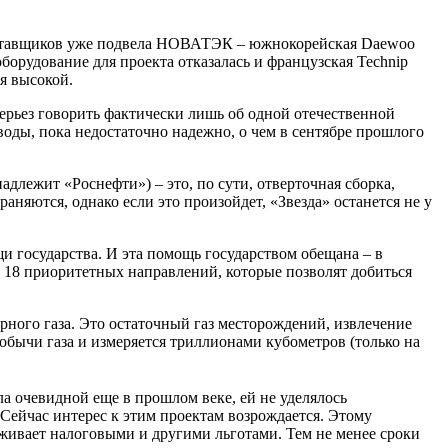
поставщиков уже подвела НОВАТЭК – южнокорейская Daewoo
оборудование для проекта отказалась и французская Technip
я высокой.
ерьез говорить фактически лишь об одной отечественной
оды, пока недостаточно надежно, о чем в сентябре прошлого
длежит «Роснефти») – это, по сути, отверточная сборка,
няются, однако если это произойдет, «Звезда» останется не у
и государства. И эта помощь государством обещана – в
 18 приоритетных направлений, которые позволят добиться
ного газа. Это остаточный газ месторождений, извлечение
обычи газа и измеряется триллионами кубометров (только на
а очевидной еще в прошлом веке, ей не уделялось
Сейчас интерес к этим проектам возрождается. Этому
живает налоговыми и другими льготами. Тем не менее сроки