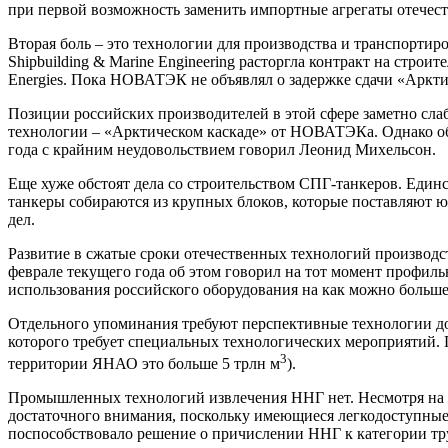
при первой возможность заменить импортные агрегаты отечес
Вторая боль – это технологии для производства и транспорт
Shipbuilding & Marine Engineering расторгла контракт на строи
Energies. Пока НОВАТЭК не объявлял о задержке сдачи «Арктик
Позиции российских производителей в этой сфере заметно сла
технологии – «Арктическом каскаде» от НОВАТЭКа. Однако обо
года с крайним неудовольствием говорил Леонид Михельсон.
Еще хуже обстоят дела со строительством СПГ-танкеров. Единс
танкеры собираются из крупных блоков, которые поставляют юж
дел.
Развитие в сжатые сроки отечественных технологий производст
феврале текущего года об этом говорил на тот момент профил
использования российского оборудования на как можно больш
Отдельного упоминания требуют перспективные технологии доб
которого требует специальных технологических мероприятий. П
3
территории ЯНАО это больше 5 трлн м
).
Промышленных технологий извлечения ННГ нет. Несмотря на то
достаточного внимания, поскольку имеющиеся легкодоступные
поспособствовало решение о причислении ННГ к категории тру