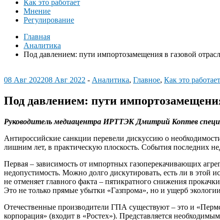
Как это работает
Мнение
Регулирование
Главная
Аналитика
Под давлением: пути импортозамещения в газовой отрас
08 Авг 2022
08 Авг 2022
-
Аналитика
,
Главное
,
Как это работает
Под давлением: пути импортозамещения
Руководитель медиацентра ИРТТЭК Дмитрий Коптев специ
Антироссийские санкции перевели дискуссию о необходимости
лишним лет, в практическую плоскость. События последних не
Первая – зависимость от импортных газоперекачивающих агрега
недопустимость. Можно долго дискутировать, есть ли в этой и
не отменяет главного факта – пятикратного снижения прокачки
Это не только прямые убытки «Газпрома», но и ущерб экологи
Отечественные производители ГПА существуют – это и «Пермск
корпорация» (входит в «Ростех»). Представляется необходимы