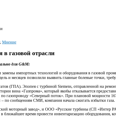
ли
,
Мнение
 в газовой отрасли
ально для G&M:
 замены импортных технологий и оборудования в газовой промы
дель и месяцев позволили выявить главные болевые точки, тре
тов (ГПА). Эпопея с турбиной Siemens, отправленной на ремонт
стории вина «Газпрома», который якобы отказывается предостав
 по газопроводу «Северный поток». При плановой мощности 167 
и – по сообщениям СМИ, компания начала сжигать избытки газа.
ий моторный завод», и ООО «Русские турбины (СП «Интер РАО» 
м в ближайшее время провести инвентаризацию оборудования, к