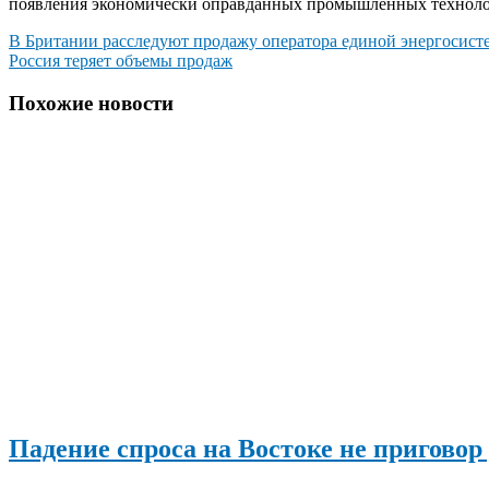
появления экономически оправданных промышленных техноло
Навигация
В Британии расследуют продажу оператора единой энергосист
Россия теряет объемы продаж
по
записям
Похожие новости
Падение спроса на Востоке не приговор