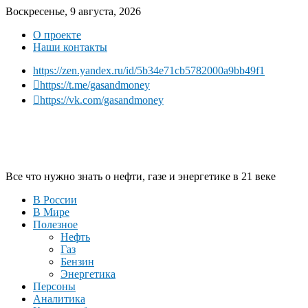
Воскресенье, 9 августа, 2026
О проекте
Наши контакты
https://zen.yandex.ru/id/5b34e71cb5782000a9bb49f1
https://t.me/gasandmoney
https://vk.com/gasandmoney
Все что нужно знать о нефти, газе и энергетике в 21 веке
В России
В Мире
Полезное
Нефть
Газ
Бензин
Энергетика
Персоны
Аналитика