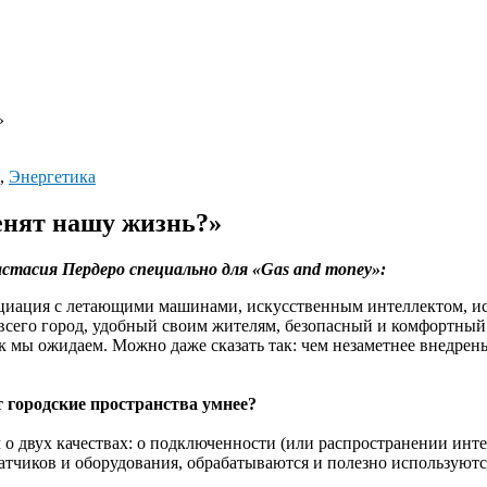
»
,
Энергетика
енят нашу жизнь?»
стасия Пердеро специально для «Gas and money»:
оциация с летающими машинами, искусственным интеллектом, ис
сего город, удобный своим жителям, безопасный и комфортный. 
ак мы ожидаем. Можно даже сказать так: чем незаметнее внедрен
 городские пространства умнее?
 о двух качествах: о подключенности (или распространении инте
 датчиков и оборудования, обрабатываются и полезно использую