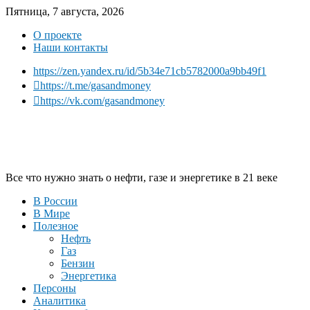
Пятница, 7 августа, 2026
О проекте
Наши контакты
https://zen.yandex.ru/id/5b34e71cb5782000a9bb49f1
https://t.me/gasandmoney
https://vk.com/gasandmoney
Все что нужно знать о нефти, газе и энергетике в 21 веке
В России
В Мире
Полезное
Нефть
Газ
Бензин
Энергетика
Персоны
Аналитика