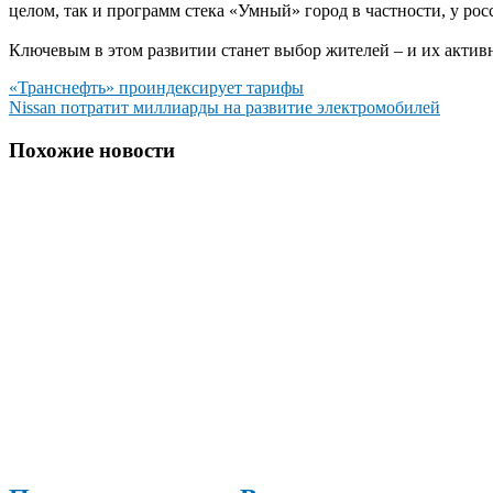
целом, так и программ стека «Умный» город в частности, у ро
Ключевым в этом развитии станет выбор жителей – и их активно
Навигация
«Транснефть» проиндексирует тарифы
Nissan потратит миллиарды на развитие электромобилей
по
записям
Похожие новости