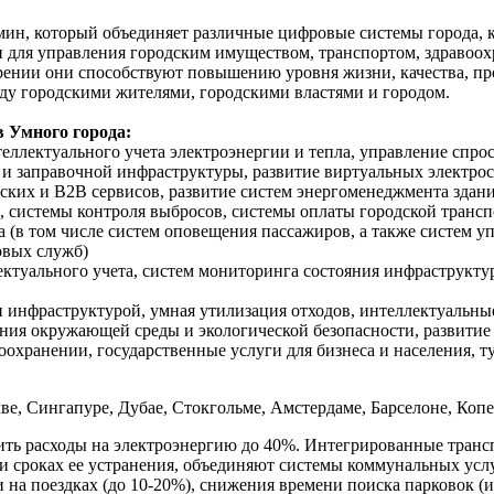
мин, который объединяет различные цифровые системы города, 
 для управления городским имуществом, транспортом, здравоох
нии они способствуют повышению уровня жизни, качества, про
ду городскими жителями, городскими властями и городом.
 Умного города:
теллектуального учета электроэнергии и тепла, управление спр
 и заправочной инфраструктуры, развитие виртуальных электро
ьских и B2B сервисов, развитие систем энергоменеджмента здан
системы контроля выбросов, системы оплаты городской транспор
 (в том числе систем оповещения пассажиров, а также систем 
овых служб)
ктуального учета, систем мониторинга состояния инфраструктур
 инфраструктурой, умная утилизация отходов, интеллектуальны
яния окружающей среды и экологической безопасности, развитие
охранении, государственные услуги для бизнеса и населения, т
ве, Сингапуре, Дубае, Стокгольме, Амстердаме, Барселоне, Коп
тить расходы на электроэнергию до 40%. Интегрированные тра
 и сроках ее устранения, объединяют системы коммунальных усл
 на поездках (до 10-20%), снижения времени поиска парковок (и