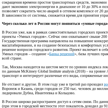
сокращения времени простоя транспортных средств, экономии 
дают экономию электроэнергии в диапазоне от 10 до 30% и по
позволяет сократить число аварий в сетевом комплексе от 20 
В зависимости от системы, снижается время для принятия упра
Через сколько лет в России могут появиться «умные города
В России уже, как в рамках самостоятельных городских проек
проекты «Умных городов». Сейчас они охватывают свыше 200 г
Государственная программа направлена на повышение конкуре
масштабировании, и на создание безопасных и комфортных усл
решение вопросов городского развития. Проект включает в се
Умных городов – создание «
Банка решений
», базы лучших пра
всей стране.
Так, Москва находится на шестом месте по уровню индекса ло
по данным McKinsey Global Institute analysis (2018) – на уров
транспорт и интегрирует различные его виды, сопряженные ин
Не отстают и другие. В этом году уже в третий раз проходил
ро
Воронеж и Казань, среди городов от 250 тыс. человек до милли
лидировали Дубна, Ивантеевка и Кольцово.
В России широко распространен доступ к сетям связи. По дан
(при этом в городской местности этот показатель доходил до 