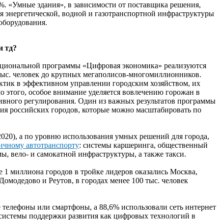
%. «Умные здания», в зависимости от поставщика решения,
я энергетической, водной и газотранспортной инфраструктуры
оборудования.
и тд?
 национальной программы «Цифровая экономика» реализуются
 тыс. человек до крупных мегаполисов-многомиллионников.
ктик в эффективном управлении городским хозяйством, их
 этого, особое внимание уделяется вовлечению горожан в
тивного регулирования. Один из важных результатов программы
ия российских городов, которые можно масштабировать по
020), а по уровню использования умных решений для города,
ичному автотранспорту
: системы каршеринга, общественный
, вело- и самокатной инфраструктуры, а также такси.
е 1 миллиона городов в тройке лидеров оказались Москва,
Домодедово и Реутов, в городах менее 100 тыс. человек
 телефоны или смартфоны, а 88,6% использовали сеть интернет
е системы поддержки развития как цифровых технологий в