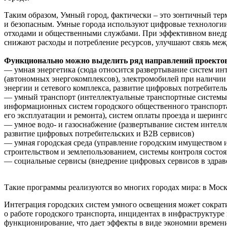
Таким образом, Умный город, фактически – это зонтичный тер
и безопасным. Умные города используют цифровые технологии
отходами и общественными службами. При эффективном внедре
снижают расходы и потребление ресурсов, улучшают связь меж
Функционально можно выделить ряд направлений проектов
— умная энергетика (сюда относится развертывание систем ин
(автономных энергокомплексов), электромобилей при наличии
энергии и сетевого комплекса, развитие цифровых потребител
— умный транспорт (интеллектуальные транспортные системы, 
информационных систем городского общественного транспорта
его эксплуатации и ремонта), систем оплаты проезда и шеринг
— умное водо- и газоснабжение (развертывание систем интелле
развитие цифровых потребительских и B2B сервисов)
— умная городская среда (управление городским имуществом и
строительством и землепользованием, системы контроля состо
— социальные сервисы (внедрение цифровых сервисов в здраво
Такие программы реализуются во многих городах мира: в Моск
Интеграция городских систем умного освещения может сокра
о работе городского транспорта, инцидентах в инфраструктуре
функционирование, что дает эффекты в виде экономии времени