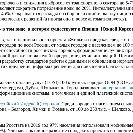
горючего и снижения выбросов от транспортного сектора до 5-7
зволяют сократить потребление воды до 20%. Интеллектуализаци
до 45%. Сокращаются расходы на сбор показаний и эксплуатацию 
вленческих решений (а иногда оно и вовсе автоматизируется).
» в том виде, в котором существуют в Японии, Южной Корее 
тов, так и национального проекта «Жилье и городская среда» и
ородов по всей России, от малых городов с населением до 100
нтоспособности российских городов, формирование лучших пра
овий для жизни жителей городов, внедрение инноваций. Помимо
бя разработку стандартов работы с данными и обновления норма
ктик внедрения цифровых решений для повышения благосостоян
кальных онлайн-услуг (LOSI) 100 крупных городов ООН (ООН, 2
не Амстердама, Дубаи, Шэньчжэнь. Город развивает
альтернативы л
формационные системы, в том числе и единой платежной системы
ссийский Индекс IQ городов
. Среди городов с населением свыш
она – Белгород, Химки и Тюмень, от 100 до 250 тыс. – Щелково, 
ным Росстата на 2019 год 97% населения использовали мобильные
91%). Учитывая активное развитие городских проектов и наличи