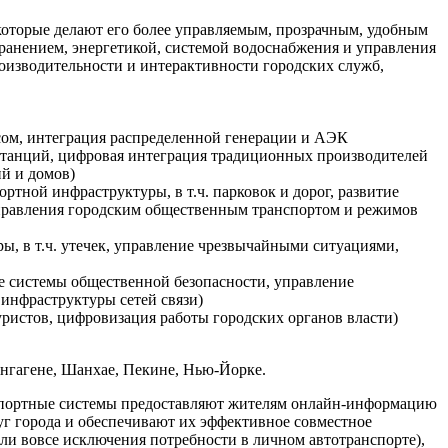
которые делают его более управляемым, прозрачным, удобным
ранением, энергетикой, системой водоснабжения и управления
изводительности и интерактивности городских служб,
осом, интеграция распределенной генерации и АЭК
станций, цифровая интеграция традиционных производителей
ий и домов)
тной инфраструктуры, в т.ч. парковок и дорог, развитие
управления городским общественным транспортом и режимов
ы, в т.ч. утечек, управление чрезвычайными ситуациями,
е системы общественной безопасности, управление
 инфраструктуры сетей связи)
уристов, цифровизация работы городских органов власти)
енгагене, Шанхае, Пекине, Нью-Йорке.
нспортные системы предоставляют жителям онлайн-информацию
уг города и обеспечивают их эффективное совместное
ли вовсе исключения потребности в личном автотранспорте),