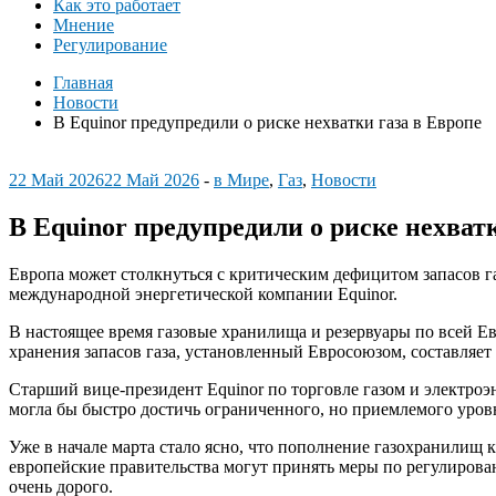
Как это работает
Мнение
Регулирование
Главная
Новости
В Equinor предупредили о риске нехватки газа в Европе
22 Май 2026
22 Май 2026
-
в Мире
,
Газ
,
Новости
В Equinor предупредили о риске нехват
Европа может столкнуться с критическим дефицитом запасов газ
международной энергетической компании Equinor.
В настоящее время газовые хранилища и резервуары по всей Е
хранения запасов газа, установленный Евросоюзом, составляет
Старший вице-президент Equinor по торговле газом и электроэ
могла бы быстро достичь ограниченного, но приемлемого уровн
Уже в начале марта стало ясно, что пополнение газохранилищ 
европейские правительства могут принять меры по регулирован
очень дорого.