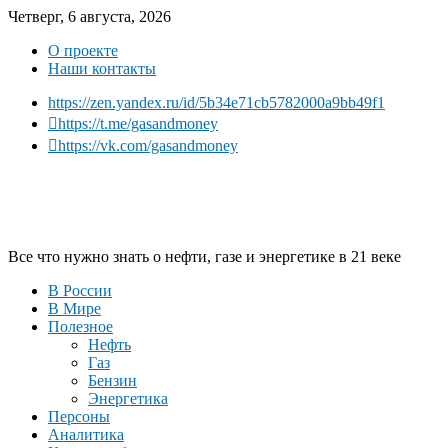
Четверг, 6 августа, 2026
О проекте
Наши контакты
https://zen.yandex.ru/id/5b34e71cb5782000a9bb49f1
https://t.me/gasandmoney
https://vk.com/gasandmoney
Все что нужно знать о нефти, газе и энергетике в 21 веке
В России
В Мире
Полезное
Нефть
Газ
Бензин
Энергетика
Персоны
Аналитика