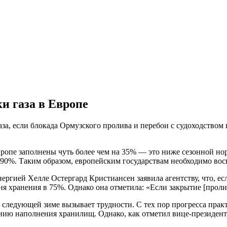
ки газа в Европе
а, если блокада Ормузского пролива и перебои с судоходством п
вропе заполнены чуть более чем на 35% — это ниже сезонной но
 90%. Таким образом, европейским государствам необходимо восп
нергией Хелле Остергард Кристиансен заявила агентству, что, 
я хранения в 75%. Однако она отметила: «Если закрытие [пролив
к следующей зиме вызывает трудности. С тех пор прогресса пра
ию наполнения хранилищ. Однако, как отметил вице-президент E