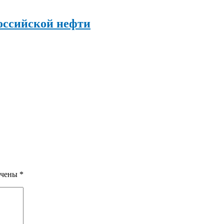
оссийской нефти
ечены
*