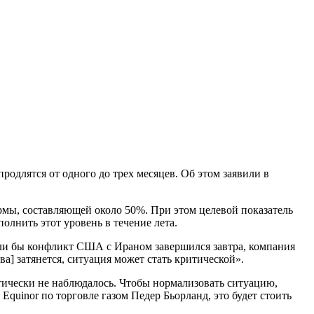
родлятся от одного до трех месяцев. Об этом заявили в
рмы, составляющей около 50%. При этом целевой показатель
олнить этот уровень в течение лета.
если бы конфликт США с Ираном завершился завтра, компания
а] затянется, ситуация может стать критической».
ктически не наблюдалось. Чтобы нормализовать ситуацию,
quinor по торговле газом Педер Бьорланд, это будет стоить