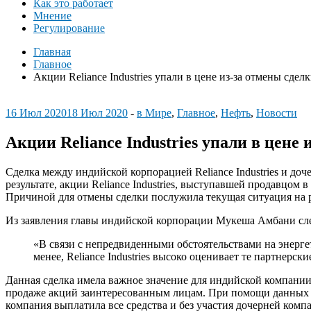
Как это работает
Мнение
Регулирование
Главная
Главное
Акции Reliance Industries упали в цене из-за отмены сдел
16 Июл 2020
18 Июл 2020
-
в Мире
,
Главное
,
Нефть
,
Новости
Акции Reliance Industries упали в цене
Сделка между индийской корпорацией Reliance Industries и д
результате, акции Reliance Industries, выступавшей продавцом 
Причиной для отмены сделки послужила текущая ситуация на
Из заявления главы индийской корпорации Мукеша Амбани сле
«В связи с непредвиденными обстоятельствами на энергет
менее, Reliance Industries высоко оценивает те партнерс
Данная сделка имела важное значение для индийской компании. 
продаже акций заинтересованным лицам. При помощи данных ср
компания выплатила все средства и без участия дочерней комп