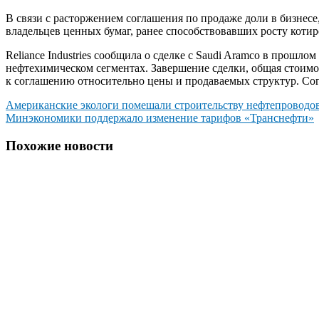
В связи с расторжением соглашения по продаже доли в бизнесе, 
владельцев ценных бумаг, ранее способствовавших росту котир
Reliance Industries сообщила о сделке с Saudi Aramco в прош
нефтехимическом сегментах. Завершение сделки, общая стоимос
к соглашению относительно цены и продаваемых структур. Сог
Навигация
Американские экологи помешали строительству нефтепроводо
Минэкономики поддержало изменение тарифов «Транснефти»
по
записям
Похожие новости