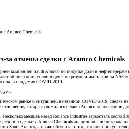
ки с Aramco Chemicals
 из-за отмены сделки с Aramco Chemicals
очерней компанией Saudi Aramco по покупке доли в нефтеперера
в данной операции, упали в цене: по результатам торгов на NSE 
 рынке и пандемия COVID-2019.
дует:
ическом рынке и ситуацией, вызванной COVID-2019, сделка не р
кие отношения, которые сложились с Saudi Aramco за последние дв
Несколько месяцев назад Reliance Industries заработала около 
едств и сделки с Aramco Chemicals холдинг мог полностью пога
ании Saudi Aramco, а также объявила о том, что ищет покупател