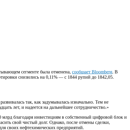
батывающем сегменте была отменена,
сообщает Bloomberg
. В
котировки снизились на 0,11% — с 1844 рупий до 1842,05.
азвивалась так, как задумывалась изначально. Тем не
адцать лет, и надеется на дальнейшее сотрудничество.»
$30 млрд благодаря инвестициям в собственный цифровой блок и
сить свой чистый долг. Однако, после отмены сделки,
я для своих нефтехимических предприятий.