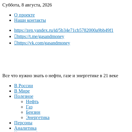
Суббота, 8 августа, 2026
О проекте
Наши контакты
https://zen.yandex.ru/id/5b34e71cb5782000a9bb49f1
https://t.me/gasandmoney
https://vk.com/gasandmoney
Все что нужно знать о нефти, газе и энергетике в 21 веке
В России
В Мире
Полезное
Нефть
Газ
Бензин
Энергетика
Персоны
Аналитика