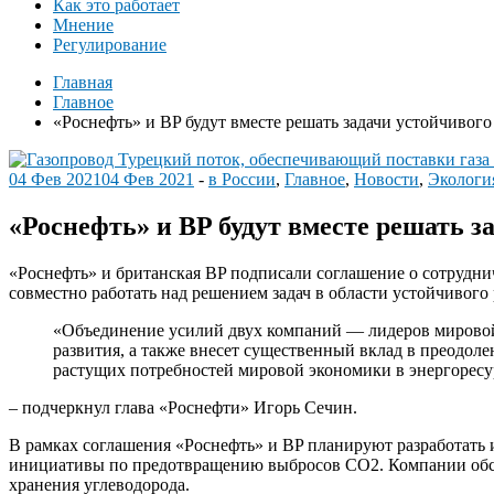
Как это работает
Мнение
Регулирование
Главная
Главное
«Роснефть» и BP будут вместе решать задачи устойчивого
04 Фев 2021
04 Фев 2021
-
в России
,
Главное
,
Новости
,
Экологи
«Роснефть» и BP будут вместе решать з
«Роснефть» и британская BP подписали соглашение о сотрудни
совместно работать над решением задач в области устойчивого
«Объединение усилий двух компаний — лидеров мировой
развития, а также внесет существенный вклад в преодол
растущих потребностей мировой экономики в энергоресу
– подчеркнул глава «Роснефти» Игорь Сечин.
В рамках соглашения «Роснефть» и BP планируют разработать 
инициативы по предотвращению выбросов CO2. Компании обсу
хранения углеводорода.