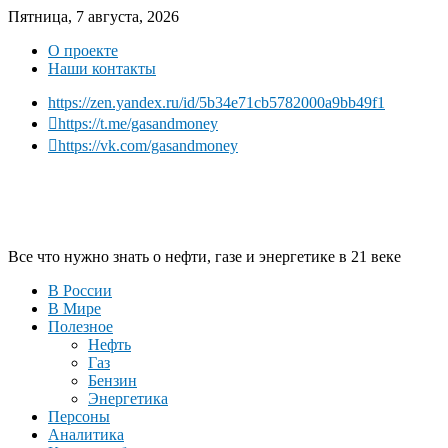
Пятница, 7 августа, 2026
О проекте
Наши контакты
https://zen.yandex.ru/id/5b34e71cb5782000a9bb49f1
https://t.me/gasandmoney
https://vk.com/gasandmoney
Все что нужно знать о нефти, газе и энергетике в 21 веке
В России
В Мире
Полезное
Нефть
Газ
Бензин
Энергетика
Персоны
Аналитика