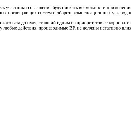
есь участники соглашения будут искать возможности применени
есных поглощающих систем и оборота компенсационных углеродн
слого газа до нуля, ставший одним из приоритетов ее корпорат
оду любые действия, производимые BP, не должны негативно вли