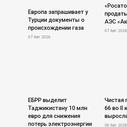
«Росат
Европа запрашивает у
продать
Турции документы о
АЭС «А
происхождении газа
07 Авг 2026
07 Авг 2026
ЕБРР выделит
Чистая п
Таджикистану 10 млн
66 во ll
евро для снижения
выросла
потерь электроэнергии
06 Авг 2026