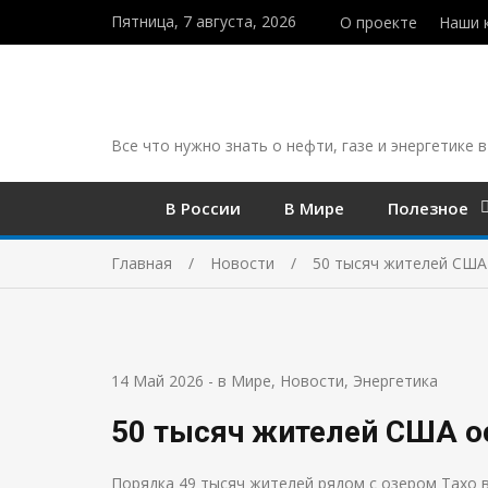
Пятница, 7 августа, 2026
О проекте
Наши 
Все что нужно знать о нефти, газе и энергетике в
В России
В Мире
Полезное
Главная
Новости
50 тысяч жителей США 
14 Май 2026
-
в Мире
,
Новости
,
Энергетика
50 тысяч жителей США ос
Порядка 49 тысяч жителей рядом с озером Тахо в