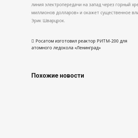
линия электропередачи на запад через горный х
миллионов долларов» и окажет существенное влиян
Эрик Шварцрок.
Навигация
Росатом изготовил реактор РИТМ-200 для
по
атомного ледокола «Ленинград»
записям
Похожие новости