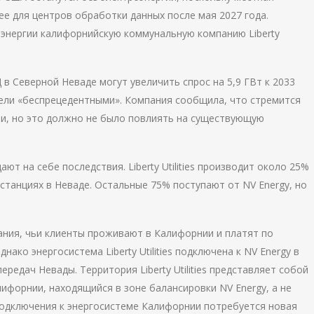
е для центров обработки данных после мая 2027 года.
энергии калифорнийскую коммунальную компанию Liberty
в Северной Неваде могут увеличить спрос на 5,9 ГВт к 2033
атели «беспрецедентными». Компания сообщила, что стремится
и, но это должно не было повлиять на существующую
щают на себе последствия. Liberty Utilities производит около 25%
станциях в Неваде. Остальные 75% поступают от NV Energy, но
мпания, чьи клиенты проживают в Калифорнии и платят по
ко энергосистема Liberty Utilities подключена к NV Energy в
ередач Невады. Территория Liberty Utilities представляет собой
ифорнии, находящийся в зоне балансировки NV Energy, а не
подключения к энергосистеме Калифорнии потребуется новая