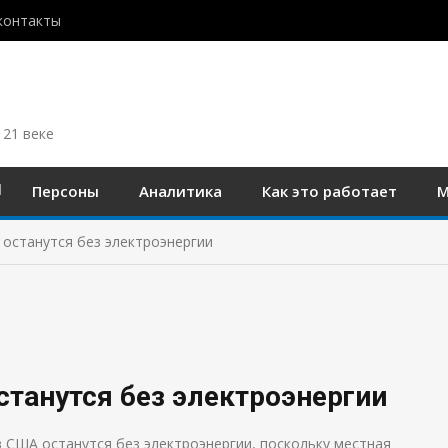
контакты
 21 веке
Персоны
Аналитика
Как это работает
М
останутся без электроэнергии
танутся без электроэнергии
 США останутся без электроэнергии, поскольку местная