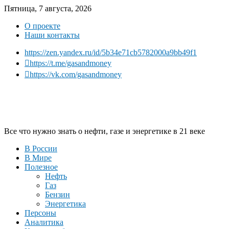
Пятница, 7 августа, 2026
О проекте
Наши контакты
https://zen.yandex.ru/id/5b34e71cb5782000a9bb49f1
https://t.me/gasandmoney
https://vk.com/gasandmoney
Все что нужно знать о нефти, газе и энергетике в 21 веке
В России
В Мире
Полезное
Нефть
Газ
Бензин
Энергетика
Персоны
Аналитика