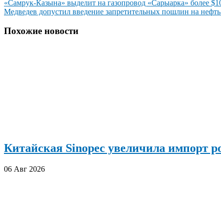
Навигация
«Самрук-Казына» выделит на газопровод «Сарыарка» более $1
Медведев допустил введение запретительных пошлин на нефть
по
записям
Похожие новости
Китайская Sinopec увеличила импорт р
06 Авг 2026