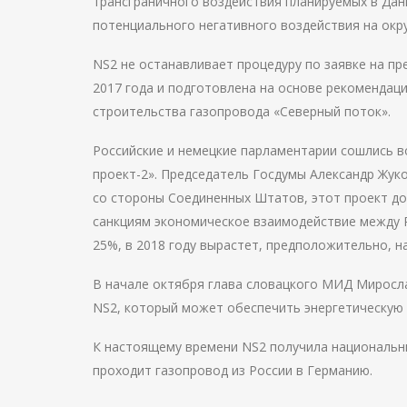
трансграничного воздействия планируемых в Да
потенциального негативного воздействия на ок
NS2 не останавливает процедуру по заявке на п
2017 года и подготовлена на основе рекомендаци
строительства газопровода «Северный поток».
Российские и немецкие парламентарии сошлись в
проект-2». Председатель Госдумы Александр Жуко
со стороны Соединенных Штатов, этот проект до
санкциям экономическое взаимодействие между Р
25%, в 2018 году вырастет, предположительно, н
В начале октября глава словацкого МИД Миросл
NS2, который может обеспечить энергетическую
К настоящему времени NS2 получила национальны
проходит газопровод из России в Германию.