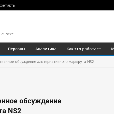
контакты
 21 веке
Персоны
Аналитика
Как это работает
М
твенное обсуждение альтернативного маршрута NS2
енное обсуждение
та NS2