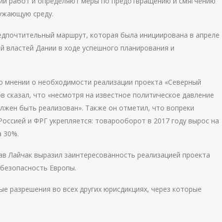
нии работ и определяют меры по предотвращению и смягчению
ружающую среду.
редпочтительный маршрут, которая была инициирована в апреле
й властей Дании в ходе успешного планирования и
о мнении о необходимости реализации проекта «Северный
в сказал, что «несмотря на известное политическое давление
лжен быть реализован». Также он отметил, что вопреки
оссией и ФРГ укрепляется: товарооборот в 2017 году вырос на
а 30%.
ав Лайчак выразил заинтересованность реализацией проекта
 безопасность Европы.
е разрешения во всех других юрисдикциях, через которые