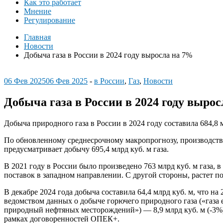
Как это работает
Мнение
Регулирование
Главная
Новости
Добыча газа в России в 2024 году выросла на 7%
06 Фев 2025
06 Фев 2025
-
в России
,
Газ
,
Новости
Добыча газа в России в 2024 году выро
Добыча природного газа в России в 2024 году составила 684,8 мл
По обновленному среднесрочному макропрогнозу, производство г
предусматривает добычу 695,4 млрд куб. м газа.
В 2021 году в России было произведено 763 млрд куб. м газа, в
поставок в западном направлении. С другой стороны, растет п
В декабре 2024 года добыча составила 64,4 млрд куб. м, что н
ведомством данных о добыче горючего природного газа («газа 
природный нефтяных месторождений») — 8,9 млрд куб. м (-3%)
рамках договоренностей ОПЕК+.