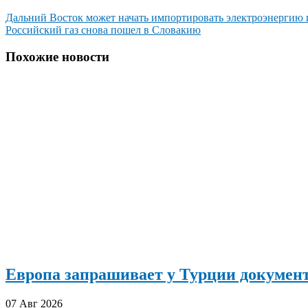
Навигация
Дальний Восток может начать импортировать электроэнергию
Российский газ снова пошел в Словакию
по
записям
Похожие новости
Европа запрашивает у Турции документ
07 Авг 2026