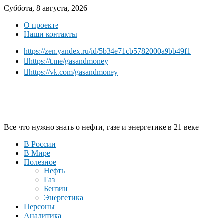
Суббота, 8 августа, 2026
О проекте
Наши контакты
https://zen.yandex.ru/id/5b34e71cb5782000a9bb49f1
https://t.me/gasandmoney
https://vk.com/gasandmoney
Все что нужно знать о нефти, газе и энергетике в 21 веке
В России
В Мире
Полезное
Нефть
Газ
Бензин
Энергетика
Персоны
Аналитика