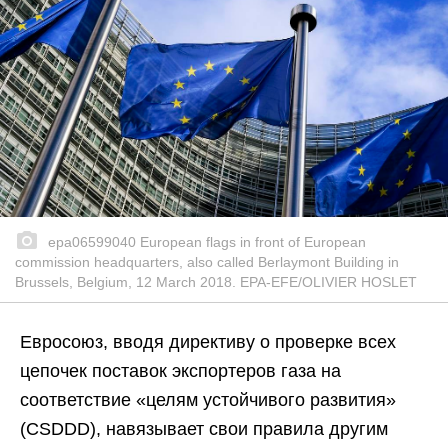
epa06599040 European flags in front of European
commission headquarters, also called Berlaymont Building in
Brussels, Belgium, 12 March 2018. EPA-EFE/OLIVIER HOSLET
Евросоюз, вводя директиву о проверке всех
цепочек поставок экспортеров газа на
соответствие «целям устойчивого развития»
(CSDDD), навязывает свои правила другим